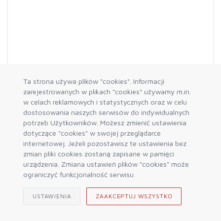
Ta strona używa plików "cookies". Informacji
zarejestrowanych w plikach "cookies" używamy m.in.
AT HEIGHT
w celach reklamowych i statystycznych oraz w celu
Linka Wire Anchor Sling Soft Eye 1.5 m
dostosowania naszych serwisów do indywidualnych
71,99 zł
89,99 zł
potrzeb Użytkowników. Możesz zmienić ustawienia
dotyczące "cookies" w swojej przeglądarce
internetowej. Jeżeli pozostawisz te ustawienia bez
DO KOSZYKA
zmian pliki cookies zostaną zapisane w pamięci
urządzenia. Zmiana ustawień plików "cookies" może
ograniczyć funkcjonalność serwisu.
USTAWIENIA
ZAAKCEPTUJ WSZYSTKO
-20%