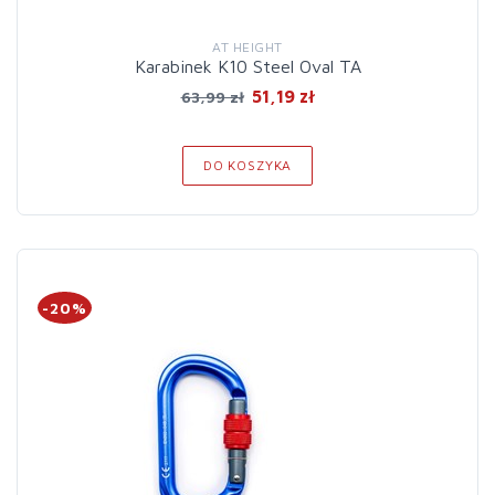
AT HEIGHT
Karabinek K10 Steel Oval TA
51,19 zł
63,99 zł
DO KOSZYKA
-20%