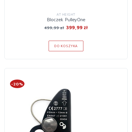
AT HEIGHT
Bloczek PulleyOne
399,99 zł
499,99 zł
DO KOSZYKA
-20%