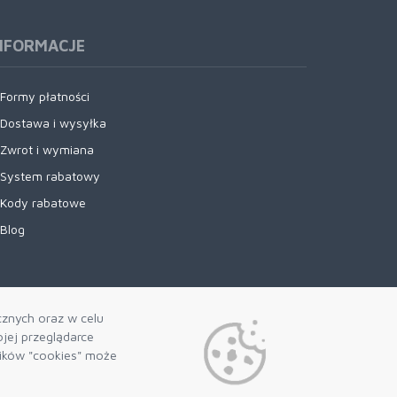
NFORMACJE
Formy płatności
Dostawa i wysyłka
Zwrot i wymiana
System rabatowy
Kody rabatowe
Blog
cznych oraz w celu
jej przeglądarce
lików "cookies" może