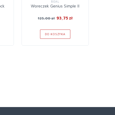
BEAL
ack
Woreczek Genius Simple II
Wiad
93,75 zł
125,00 zł
6
DO KOSZYKA