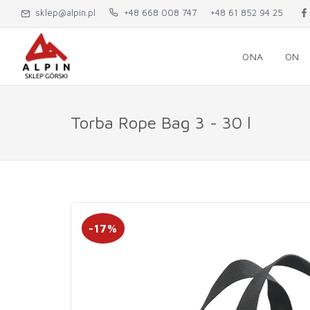
sklep@alpin.pl
+48 668 008 747
+48 61 852 94 25
ONA
ON
Torba Rope Bag 3 - 30 l
-17%