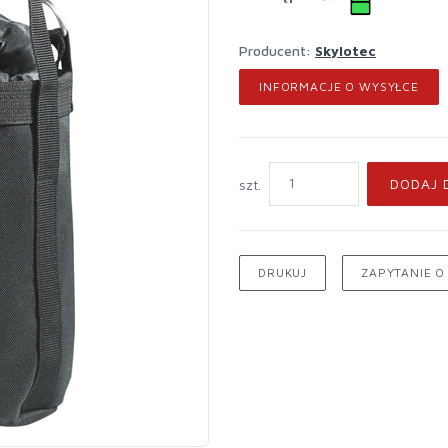
Producent:
Skylotec
INFORMACJE O WYSYŁCE
DODAJ 
szt.
DRUKUJ
ZAPYTANIE O