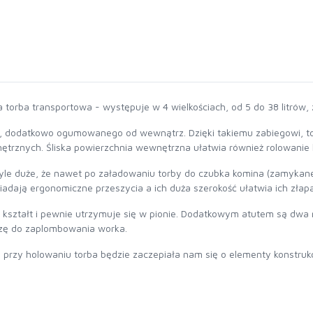
 torba transportowa - występuje w 4 wielkościach, od 5 do 38 litrów
, dodatkowo ogumowanego od wewnątrz. Dzięki takiemu zabiegowi, t
trznych. Śliska powierzchnia wewnętrzna ułatwia również rolowanie l
tyle duże, że nawet po załadowaniu torby do czubka komina (zamyk
siadają ergonomiczne przeszycia a ich duża szerokość ułatwia ich zła
a kształt i pewnie utrzymuje się w pionie. Dodatkowym atutem są dw
azę do zaplombowania worka.
że przy holowaniu torba będzie zaczepiała nam się o elementy konstruk