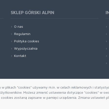
SKLEP GÓRSKI ALPIN
I
O nas
Regulamin
Polityka cookies
Wypożyczalnia
Kontakt
h w plikach "cookies" używamy m.in. w celach reklamowych i statysty
żytkowników. Możesz zmienić ustawienia dotyczące "cookies" w swo
ki cookies zostaną zapisane w pamięci urządzenia. Zmiana ustawień p