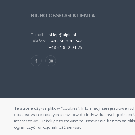
BIURO OBSŁUGI KLIENTA
E-mail:
sklep@alpin.pl
Telefon:
+48 668 008 747
+48 61 852 94 25
Ta strona używa plików "cookies". Informacji zarejestrowanyc
dostosowania naszych serwisów do indywidualnych potrzeb U
internetowej. Jeżeli pozostawisz te ustawienia bez zmian pli
ograniczyć funkcjonalność serwisu.