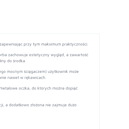
, zapewniając przy tym maksimum praktyczności.
orba zachowuje estetyczny wygląd, a zawartość
iny do środka.
anego mocnym ściągaczem) użytkownik może
panie nawet w rękawicach.
a metalowe oczka, do których można dopiąć
cji, a dodatkowo złożona nie zajmuje dużo