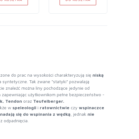
zone do prac na wysokości charakteryzują się
niską
 syntetyczne. Tak zwane "statyki" pozwalają
ie znaleźć można liny pochodzące jedynie od
m zapewniając użytkownikom pełne bezpieczeństwo -
ock, Tendon
oraz
Teufelberger.
akże w
speleologii
i
ratownictwie
czy
wspinaczce
nadają się do wspinania z wędką
, jednak
nie
 z odpadnięcia.