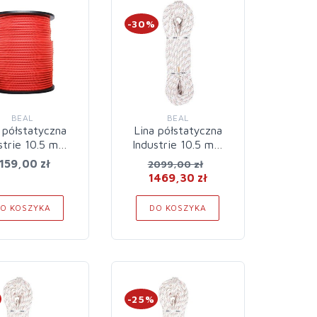
-30%
BEAL
BEAL
 półstatyczna
Lina półstatyczna
strie 10.5 mm
Industrie 10.5 mm
100 m Red
200 m White
159,00 zł
2099,00 zł
1469,30 zł
O KOSZYKA
DO KOSZYKA
-25%