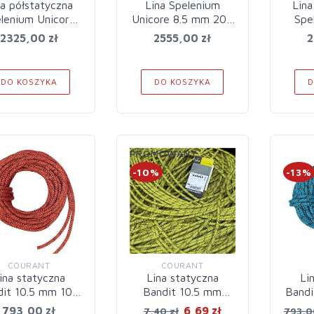
na półstatyczna
Lina Spelenium
Lina
lenium Unicore
Unicore 8.5 mm 200
Spe
.5 mm 200 m
m Orange
2325,00 zł
2555,00 zł
2
DO KOSZYKA
DO KOSZYKA
D
PROMOWANY
-10%
-13%
COURANT
COURANT
ina statyczna
Lina statyczna
Li
dit 10.5 mm 100
Bandit 10.5 mm
Bandi
m Red
Yellow
793,00 zł
6,69 zł
7,40 zł
793,0