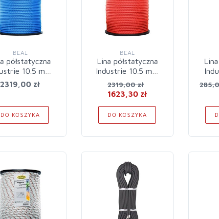
BEAL
BEAL
na półstatyczna
Lina półstatyczna
Lina
ustrie 10.5 mm
Industrie 10.5 mm
Ind
200 m Blue
200 m Red
20m
2319,00 zł
2319,00 zł
285,0
1623,30 zł
DO KOSZYKA
DO KOSZYKA
D