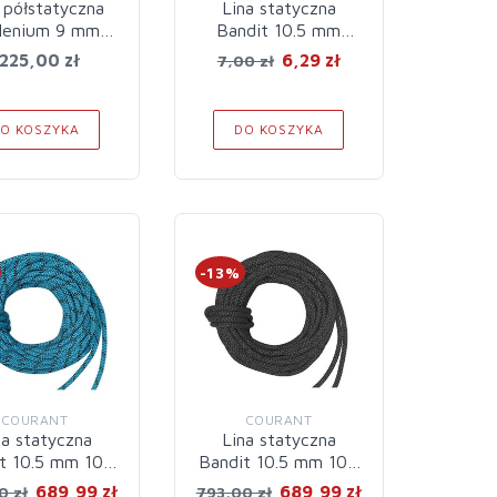
 półstatyczna
Lina statyczna
lenium 9 mm
Bandit 10.5 mm
200 m
White
225,00 zł
6,29 zł
7,00 zł
O KOSZYKA
DO KOSZYKA
-13%
COURANT
COURANT
na statyczna
Lina statyczna
t 10.5 mm 100
Bandit 10.5 mm 100
m Blue
m Full Black
689,99 zł
689,99 zł
0 zł
793,00 zł