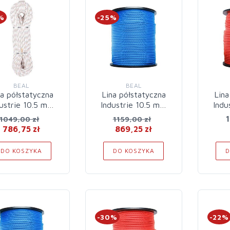
%
-25%
BEAL
BEAL
na półstatyczna
Lina półstatyczna
Lina
ustrie 10.5 mm
Industrie 10.5 mm
Indu
100 m White
100 m Blue
1
1049,00 zł
1159,00 zł
786,75 zł
869,25 zł
DO KOSZYKA
DO KOSZYKA
D
-30%
-22%