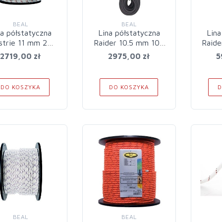
BEAL
BEAL
na półstatyczna
Lina półstatyczna
Lina
strie 11 mm 200
Raider 10.5 mm 100
Raide
m White
m
2719,00 zł
2975,00 zł
5
DO KOSZYKA
DO KOSZYKA
D
BEAL
BEAL