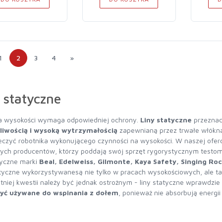
1
2
3
4
»
 statyczne
a wysokości wymaga odpowiedniej ochrony.
Liny statyczne
przeznac
liwością i wysoką wytrzymałością
zapewnianą przez trwałe włókna
eczyć robotnika wykonującego czynności na wysokości. W naszej oferc
zych producentów, którzy poddają swój sprzęt rygorystycznym testo
tyczne marki
Beal, Edelweiss, Gilmonte, Kaya Safety, Singing R
atyczne wykorzystywanesą nie tylko w pracach wysokościowych, ale t
tniej kwestii należy być jednak ostrożnym - liny statyczne wprawdzie
yć używane do wspinania z dołem
, ponieważ nie absorbują energii