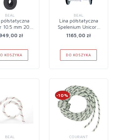
BEAL
BEAL
 półstatyczna
Lina półstatyczna
r 10.5 mm 200
Spelenium Unicore
m
8.5 mm 100 m
949,00 zł
1165,00 zł
O KOSZYKA
DO KOSZYKA
-10%
BEAL
COURANT