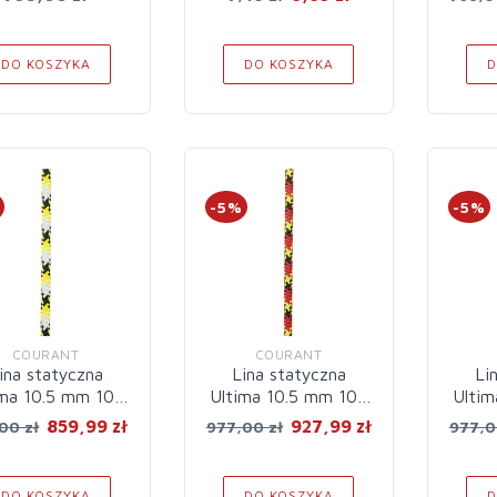
DO KOSZYKA
DO KOSZYKA
D
%
-5%
-5%
COURANT
COURANT
ina statyczna
Lina statyczna
Li
ima 10.5 mm 100
Ultima 10.5 mm 100
Ultim
m White
m Red
m
859,99 zł
927,99 zł
00 zł
977,00 zł
977,0
DO KOSZYKA
DO KOSZYKA
D