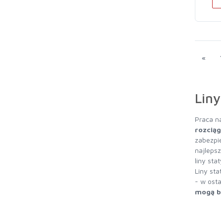
«
Liny
Praca n
rozciąg
zabezpi
najleps
liny sta
Liny st
- w osta
mogą b