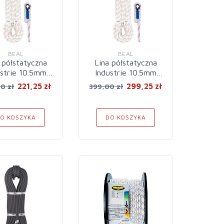
BEAL
BEAL
 półstatyczna
Lina półstatyczna
ustrie 10.5mm
Industrie 10.5mm
 White +zak.
30m White +zak.
221,25 zł
299,25 zł
0 zł
399,00 zł
O KOSZYKA
DO KOSZYKA