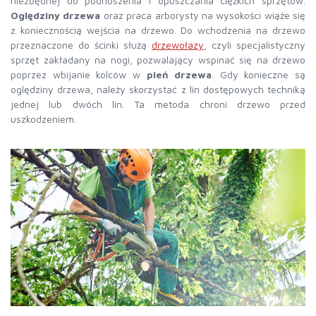
niezbędnej do podnoszenia i opuszczania ciężkich sprzętów.
Oględziny drzewa
oraz praca arborysty na wysokości wiąże się
z koniecznością wejścia na drzewo. Do wchodzenia na drzewo
przeznaczone do ścinki służą
drzewołazy
, czyli specjalistyczny
sprzęt zakładany na nogi, pozwalający wspinać się na drzewo
poprzez wbijanie kolców w
pień drzewa
. Gdy konieczne są
oględziny drzewa, należy skorzystać z lin dostępowych techniką
jednej lub dwóch lin. Ta metoda chroni drzewo przed
uszkodzeniem.