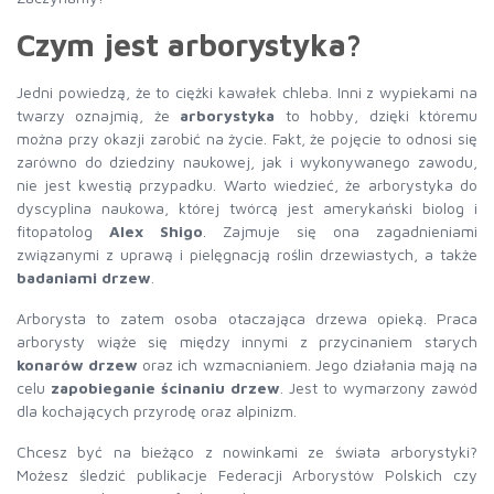
Czym jest arborystyka?
Jedni powiedzą, że to ciężki kawałek chleba. Inni z wypiekami na
twarzy oznajmią, że
arborystyka
to hobby, dzięki któremu
można przy okazji zarobić na życie. Fakt, że pojęcie to odnosi się
zarówno do dziedziny naukowej, jak i wykonywanego zawodu,
nie jest kwestią przypadku. Warto wiedzieć, że arborystyka do
dyscyplina naukowa, której twórcą jest amerykański biolog i
fitopatolog
Alex Shigo
. Zajmuje się ona zagadnieniami
związanymi z uprawą i pielęgnacją roślin drzewiastych, a także
badaniami drzew
.
Arborysta to zatem osoba otaczająca drzewa opieką. Praca
arborysty wiąże się między innymi z przycinaniem starych
konarów drzew
oraz ich wzmacnianiem. Jego działania mają na
celu
zapobieganie ścinaniu drzew
. Jest to wymarzony zawód
dla kochających przyrodę oraz alpinizm.
Chcesz być na bieżąco z nowinkami ze świata arborystyki?
Możesz śledzić publikacje Federacji Arborystów Polskich czy