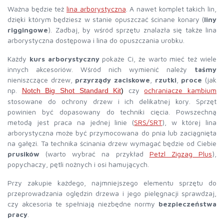
Ważna będzie też
lina arborystyczna
. A nawet komplet takich lin,
dzięki którym będziesz w stanie opuszczać ścinane konary (
liny
riggingowe
). Zadbaj, by wśród sprzętu znalazła się także lina
arborystyczna dostępowa i lina do opuszczania urobku.
Każdy
kurs arborystyczny
pokaże Ci, że warto mieć też wiele
innych akcesoriów. Wśród nich wymienić należy
taśmy
nieniszczące drzew,
przyrządy zaciskowe
,
rzutki
,
proce
(jak
np.
czy
ochraniacze kambium
Notch Big Shot Standard Kit
)
stosowane do ochrony drzew i ich delikatnej kory. Sprzęt
powinien być dopasowany do techniki cięcia. Powszechną
metodą jest praca na jednej linie (
SRS/SRT
), w której lina
arborystyczna może być przymocowana do pnia lub zaciągnięta
na gałęzi. Ta technika ścinania drzew wymagać będzie od Ciebie
prusików
(warto wybrać na przykład
Petzl Zigzag Plus
),
popychaczy, pętli nożnych i osi hamujących.
Przy zakupie każdego, najmniejszego elementu sprzętu do
przeprowadzania oględzin drzewa i jego pielęgnacji sprawdzaj,
czy akcesoria te spełniają niezbędne normy
bezpieczeństwa
pracy
.