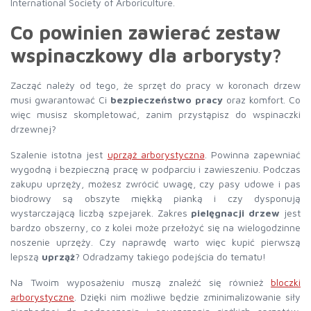
International Society of Arboriculture.
Co powinien zawierać zestaw
wspinaczkowy dla arborysty?
Zacząć należy od tego, że sprzęt do pracy w koronach drzew
musi gwarantować Ci
bezpieczeństwo pracy
oraz komfort. Co
więc musisz skompletować, zanim przystąpisz do wspinaczki
drzewnej?
Szalenie istotna jest
uprząż arborystyczna
. Powinna zapewniać
wygodną i bezpieczną pracę w podparciu i zawieszeniu. Podczas
zakupu uprzęży, możesz zwrócić uwagę, czy pasy udowe i pas
biodrowy są obszyte miękką pianką i czy dysponują
wystarczającą liczbą szpejarek. Zakres
pielęgnacji drzew
jest
bardzo obszerny, co z kolei może przełożyć się na wielogodzinne
noszenie uprzęży. Czy naprawdę warto więc kupić pierwszą
lepszą
uprząż
? Odradzamy takiego podejścia do tematu!
Na Twoim wyposażeniu muszą znaleźć się również
bloczki
arborystyczne
. Dzięki nim możliwe będzie zminimalizowanie siły