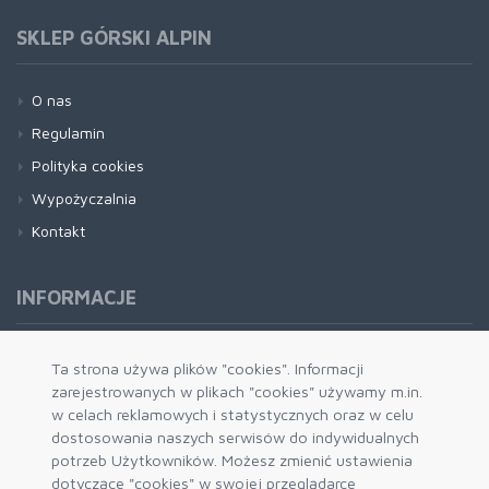
SKLEP GÓRSKI ALPIN
O nas
Regulamin
Polityka cookies
Wypożyczalnia
Kontakt
INFORMACJE
Formy płatności
Ta strona używa plików "cookies". Informacji
zarejestrowanych w plikach "cookies" używamy m.in.
Dostawa i wysyłka
w celach reklamowych i statystycznych oraz w celu
Zwrot i wymiana
dostosowania naszych serwisów do indywidualnych
System rabatowy
potrzeb Użytkowników. Możesz zmienić ustawienia
dotyczące "cookies" w swojej przeglądarce