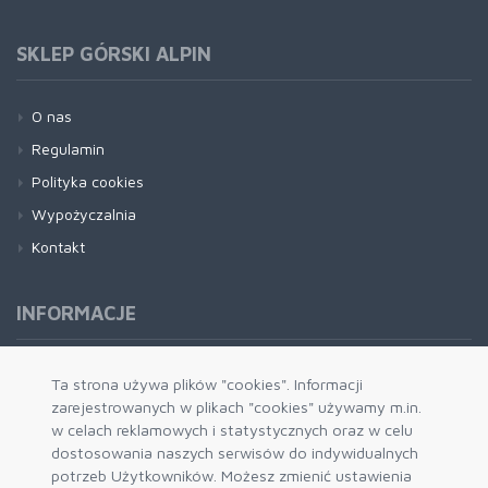
SKLEP GÓRSKI ALPIN
O nas
Regulamin
Polityka cookies
Wypożyczalnia
Kontakt
INFORMACJE
Formy płatności
Ta strona używa plików "cookies". Informacji
zarejestrowanych w plikach "cookies" używamy m.in.
Dostawa i wysyłka
w celach reklamowych i statystycznych oraz w celu
Zwrot i wymiana
dostosowania naszych serwisów do indywidualnych
System rabatowy
potrzeb Użytkowników. Możesz zmienić ustawienia