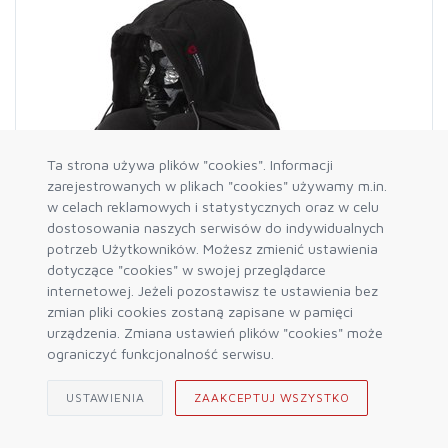
Ta strona używa plików "cookies". Informacji
zarejestrowanych w plikach "cookies" używamy m.in.
w celach reklamowych i statystycznych oraz w celu
dostosowania naszych serwisów do indywidualnych
potrzeb Użytkowników. Możesz zmienić ustawienia
dotyczące "cookies" w swojej przeglądarce
internetowej. Jeżeli pozostawisz te ustawienia bez
zmian pliki cookies zostaną zapisane w pamięci
GRAND TRUNK
urządzenia. Zmiana ustawień plików "cookies" może
Poduszka z kapturem Hooded Travel Pillow Black
ograniczyć funkcjonalność serwisu.
156,00 zł
195,00 zł
USTAWIENIA
ZAAKCEPTUJ WSZYSTKO
DO KOSZYKA