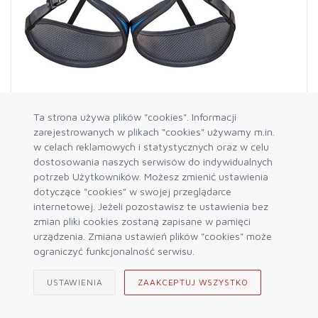
Ta strona używa plików "cookies". Informacji
zarejestrowanych w plikach "cookies" używamy m.in.
w celach reklamowych i statystycznych oraz w celu
SKYLOTEC
dostosowania naszych serwisów do indywidualnych
Uprząż ASCENT BLUE/SILVER/GREY L-XL
potrzeb Użytkowników. Możesz zmienić ustawienia
263,99 zł
329,99 zł
dotyczące "cookies" w swojej przeglądarce
internetowej. Jeżeli pozostawisz te ustawienia bez
zmian pliki cookies zostaną zapisane w pamięci
DO KOSZYKA
urządzenia. Zmiana ustawień plików "cookies" może
ograniczyć funkcjonalność serwisu.
USTAWIENIA
ZAAKCEPTUJ WSZYSTKO
-20%