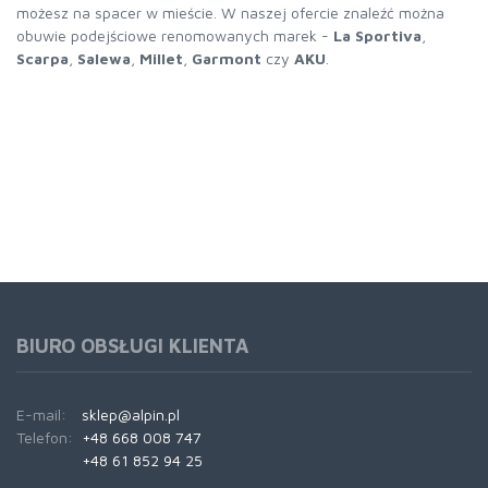
możesz na spacer w mieście. W naszej ofercie znaleźć można
obuwie podejściowe renomowanych marek -
La Sportiva
,
Scarpa
,
Salewa
,
Millet
,
Garmont
czy
AKU
.
BIURO OBSŁUGI KLIENTA
E-mail:
sklep@alpin.pl
Telefon:
+48 668 008 747
+48 61 852 94 25