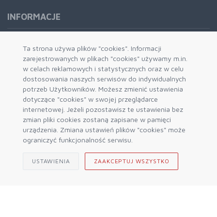
INFORMACJE
Formy płatności
Ta strona używa plików "cookies". Informacji
zarejestrowanych w plikach "cookies" używamy m.in.
Dostawa i wysyłka
w celach reklamowych i statystycznych oraz w celu
Zwrot i wymiana
dostosowania naszych serwisów do indywidualnych
System rabatowy
potrzeb Użytkowników. Możesz zmienić ustawienia
dotyczące "cookies" w swojej przeglądarce
Kody rabatowe
internetowej. Jeżeli pozostawisz te ustawienia bez
Blog
zmian pliki cookies zostaną zapisane w pamięci
urządzenia. Zmiana ustawień plików "cookies" może
ograniczyć funkcjonalność serwisu.
USTAWIENIA
ZAAKCEPTUJ WSZYSTKO
© 2026 Sklep Górski ALPIN Engine by
mercatum