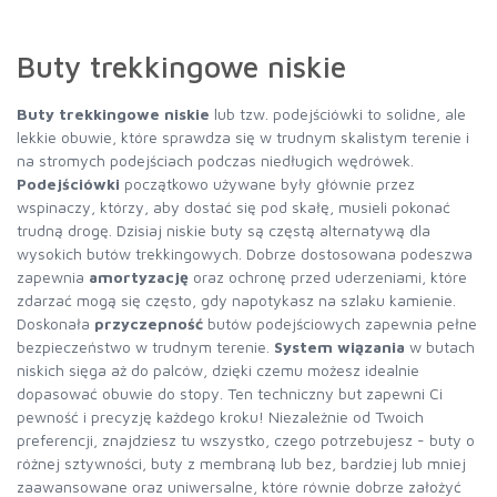
Buty trekkingowe niskie
Buty trekkingowe niskie
lub tzw. podejściówki to solidne, ale
lekkie obuwie, które sprawdza się w trudnym skalistym terenie i
na stromych podejściach podczas niedługich wędrówek.
Podejściówki
początkowo używane były głównie przez
wspinaczy, którzy, aby dostać się pod skałę, musieli pokonać
trudną drogę. Dzisiaj niskie buty są częstą alternatywą dla
wysokich butów trekkingowych. Dobrze dostosowana podeszwa
zapewnia
amortyzację
oraz ochronę przed uderzeniami, które
zdarzać mogą się często, gdy napotykasz na szlaku kamienie.
Doskonała
przyczepność
butów podejściowych zapewnia pełne
bezpieczeństwo w trudnym terenie.
System wiązania
w butach
niskich sięga aż do palców, dzięki czemu możesz idealnie
dopasować obuwie do stopy. Ten techniczny but zapewni Ci
pewność i precyzję każdego kroku! Niezależnie od Twoich
preferencji, znajdziesz tu wszystko, czego potrzebujesz - buty o
różnej sztywności, buty z membraną lub bez, bardziej lub mniej
zaawansowane oraz uniwersalne, które równie dobrze założyć