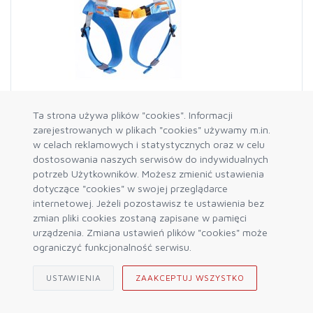
Ta strona używa plików "cookies". Informacji
zarejestrowanych w plikach "cookies" używamy m.in.
w celach reklamowych i statystycznych oraz w celu
EDELWEISS
dostosowania naszych serwisów do indywidualnych
Uprząż dziecięca Spider Junior 2
potrzeb Użytkowników. Możesz zmienić ustawienia
127,99 zł
159,99 zł
dotyczące "cookies" w swojej przeglądarce
internetowej. Jeżeli pozostawisz te ustawienia bez
zmian pliki cookies zostaną zapisane w pamięci
DO KOSZYKA
urządzenia. Zmiana ustawień plików "cookies" może
ograniczyć funkcjonalność serwisu.
USTAWIENIA
ZAAKCEPTUJ WSZYSTKO
-20%