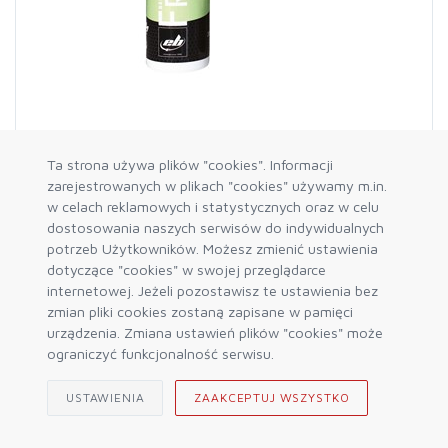
Ta strona używa plików "cookies". Informacji
zarejestrowanych w plikach "cookies" używamy m.in.
w celach reklamowych i statystycznych oraz w celu
EB
dostosowania naszych serwisów do indywidualnych
Sprej przeciwzapachowy 500ml
potrzeb Użytkowników. Możesz zmienić ustawienia
47,99 zł
85,00 zł
dotyczące "cookies" w swojej przeglądarce
internetowej. Jeżeli pozostawisz te ustawienia bez
zmian pliki cookies zostaną zapisane w pamięci
DO KOSZYKA
urządzenia. Zmiana ustawień plików "cookies" może
ograniczyć funkcjonalność serwisu.
USTAWIENIA
ZAAKCEPTUJ WSZYSTKO
-35%