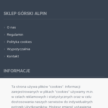
SKLEP GÓRSKI ALPIN
O nas
Regulamin
Polityka cookies
Wypożyczalnia
Kontakt
INFORMACJE
Formy płatności
Ta strona używa plików "cookies". Informacji
zarejestrowanych w plikach "cookies" używamy m.in.
Dostawa i wysyłka
w celach reklamowych i statystycznych oraz w celu
Zwrot i wymiana
dostosowania naszych serwisów do indywidualnych
System rabatowy
potrzeb Użytkowników. Możesz zmienić ustawienia