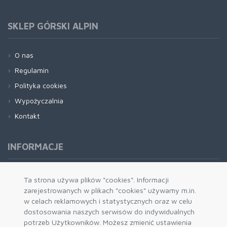
SKLEP GÓRSKI ALPIN
O nas
Regulamin
Polityka cookies
Wypożyczalnia
Kontakt
INFORMACJE
Formy płatności
Ta strona używa plików "cookies". Informacji
zarejestrowanych w plikach "cookies" używamy m.in.
Dostawa i wysyłka
w celach reklamowych i statystycznych oraz w celu
Zwrot i wymiana
dostosowania naszych serwisów do indywidualnych
System rabatowy
potrzeb Użytkowników. Możesz zmienić ustawienia