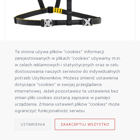
Ta strona używa plików "cookies". Informacji
zarejestrowanych w plikach "cookies" używamy m.in.
PETZL
w celach reklamowych i statystycznych oraz w celu
Szelki Sterno do techniki SRS
dostosowania naszych serwisów do indywidualnych
198,75 zł
265,00 zł
potrzeb Użytkowników. Możesz zmienić ustawienia
dotyczące "cookies" w swojej przeglądarce
internetowej. Jeżeli pozostawisz te ustawienia bez
DO KOSZYKA
zmian pliki cookies zostaną zapisane w pamięci
urządzenia. Zmiana ustawień plików "cookies" może
ograniczyć funkcjonalność serwisu.
USTAWIENIA
ZAAKCEPTUJ WSZYSTKO
PROMOWANY
-25%