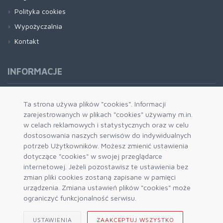
Polityka cookies
Wypożyczalnia
Kontakt
INFORMACJE
Formy płatności
Ta strona używa plików "cookies". Informacji
zarejestrowanych w plikach "cookies" używamy m.in.
Dostawa i wysyłka
w celach reklamowych i statystycznych oraz w celu
Zwrot i wymiana
dostosowania naszych serwisów do indywidualnych
System rabatowy
potrzeb Użytkowników. Możesz zmienić ustawienia
dotyczące "cookies" w swojej przeglądarce
Kody rabatowe
internetowej. Jeżeli pozostawisz te ustawienia bez
Blog
zmian pliki cookies zostaną zapisane w pamięci
urządzenia. Zmiana ustawień plików "cookies" może
ograniczyć funkcjonalność serwisu.
USTAWIENIA
ZAAKCEPTUJ WSZYSTKO