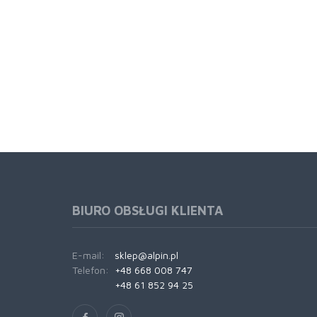
BIURO OBSŁUGI KLIENTA
E-mail:
sklep@alpin.pl
Telefon:
+48 668 008 747
+48 61 852 94 25