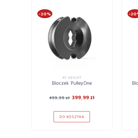
-20%
-2
AT HEIGHT
Bloczek PulleyOne
Bl
399,99 zł
499,99 zł
DO KOSZYKA