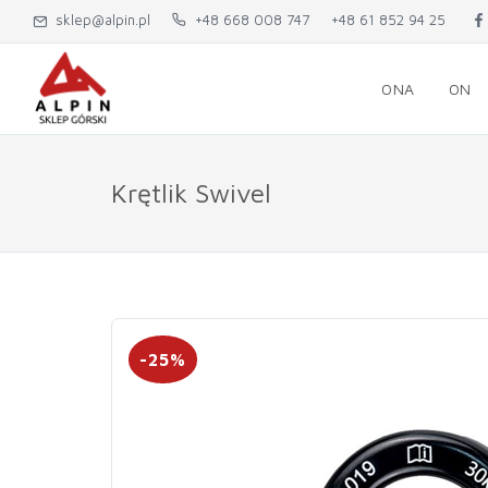
sklep@alpin.pl
+48 668 008 747
+48 61 852 94 25
ONA
ON
Krętlik Swivel
-25%