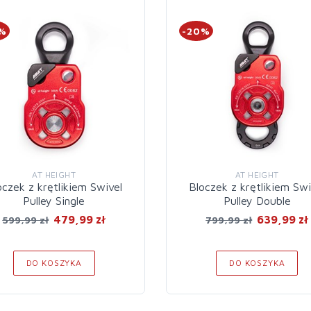
0%
-20%
AT HEIGHT
AT HEIGHT
oczek z krętlikiem Swivel
Bloczek z krętlikiem Swi
Pulley Single
Pulley Double
479,99 zł
639,99 zł
599,99 zł
799,99 zł
DO KOSZYKA
DO KOSZYKA