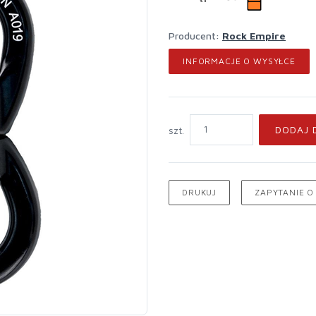
Producent:
Rock Empire
INFORMACJE O WYSYŁCE
DODAJ 
szt.
DRUKUJ
ZAPYTANIE O