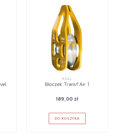
-25%
BEAL
vel
Bloczek Transf'Air 1
Bl
189,00 zł
2
DO KOSZYKA