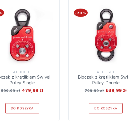
0%
-20%
AT HEIGHT
AT HEIGHT
oczek z krętlikiem Swivel
Bloczek z krętlikiem Swi
Pulley Single
Pulley Double
479,99 zł
639,99 zł
599,99 zł
799,99 zł
DO KOSZYKA
DO KOSZYKA