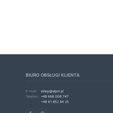
BIURO OBSŁUGI KLIENTA
E-mail:
sklep@alpin.pl
Telefon:
+48 668 008 747
+48 61 852 94 25