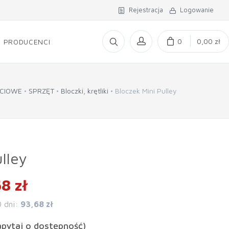
Rejestracja
Logowanie
0
0,00 zł
PRODUCENCI
CIOWE
SPRZĘT
Bloczki, krętliki
Bloczek Mini Pulley
lley
8 zł
0 dni:
93,68 zł
apytaj o dostępność)