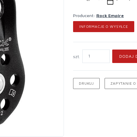
Producent:
Rock Empire
INFORMACJE O WYSYŁCE
DODAJ 
szt.
DRUKUJ
ZAPYTANIE O