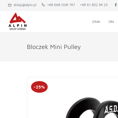
sklep@alpin.pl
+48 668 008 747
+48 61 852 94 25
ONA
ON
Bloczek Mini Pulley
-25%