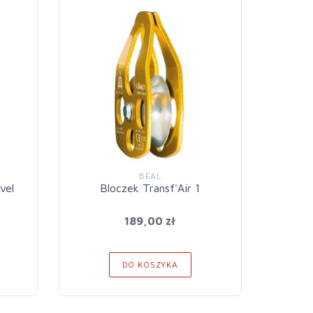
-25%
BEAL
vel
Bloczek Transf'Air 1
Bl
189,00 zł
2
DO KOSZYKA