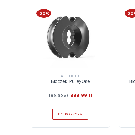
-20%
-2
AT HEIGHT
Bloczek PulleyOne
Bl
399,99 zł
499,99 zł
DO KOSZYKA