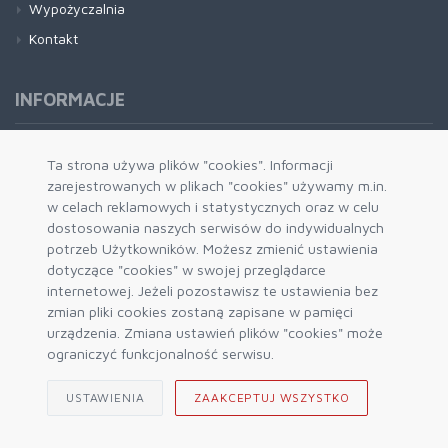
Wypożyczalnia
Kontakt
INFORMACJE
Formy płatności
Ta strona używa plików "cookies". Informacji
zarejestrowanych w plikach "cookies" używamy m.in.
Dostawa i wysyłka
w celach reklamowych i statystycznych oraz w celu
Zwrot i wymiana
dostosowania naszych serwisów do indywidualnych
System rabatowy
potrzeb Użytkowników. Możesz zmienić ustawienia
dotyczące "cookies" w swojej przeglądarce
Kody rabatowe
internetowej. Jeżeli pozostawisz te ustawienia bez
Blog
zmian pliki cookies zostaną zapisane w pamięci
urządzenia. Zmiana ustawień plików "cookies" może
ograniczyć funkcjonalność serwisu.
USTAWIENIA
ZAAKCEPTUJ WSZYSTKO