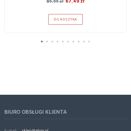
67,49 zł
89,99 zł
DO KOSZYKA
BIURO OBSŁUGI KLIENTA
E-mail:
sklep@alpin.pl