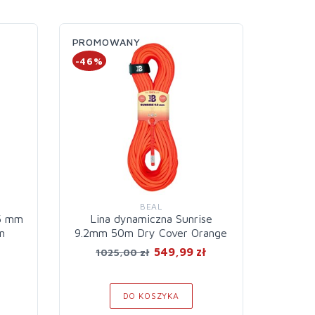
PROMOWANY
PROM
-46%
BEAL
.5 mm
Lina dynamiczna Sunrise
Lin
n
9.2mm 50m Dry Cover Orange
9.2mm
549,99 zł
1025,00 zł
DO KOSZYKA