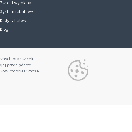
Zwrot i wymiana
System rabatowy
Kody rabatowe
Blog
cznych oraz w celu
jej przeglądarce
lików "cookies" może
Preferencje plików cookie