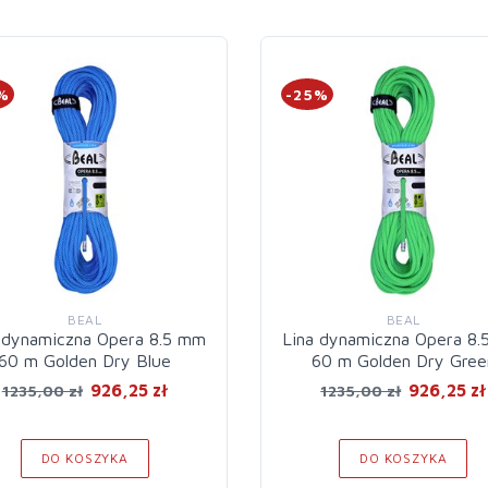
%
-25%
BEAL
BEAL
 dynamiczna Opera 8.5 mm
Lina dynamiczna Opera 8
60 m Golden Dry Blue
60 m Golden Dry Gree
926,25 zł
926,25 zł
1235,00 zł
1235,00 zł
DO KOSZYKA
DO KOSZYKA