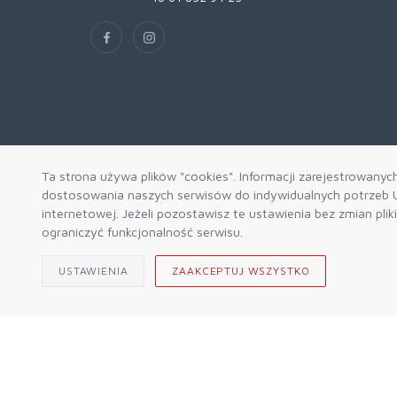
Ta strona używa plików "cookies". Informacji zarejestrowanyc
dostosowania naszych serwisów do indywidualnych potrzeb U
internetowej. Jeżeli pozostawisz te ustawienia bez zmian pli
ograniczyć funkcjonalność serwisu.
USTAWIENIA
ZAAKCEPTUJ WSZYSTKO
© 2026 Sklep Górski ALPIN Engine by
mercatum