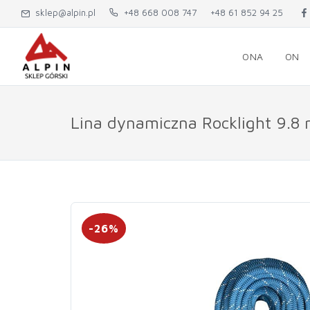
sklep@alpin.pl
+48 668 008 747
+48 61 852 94 25
ONA
ON
Lina dynamiczna Rocklight 9.
-26%