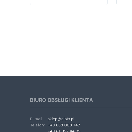
BIURO OBSŁUGI KLIENTA
E-mail:
sklep@alpin.pl
Telefon:
+48 668 008 747
+48 61 852 94 25