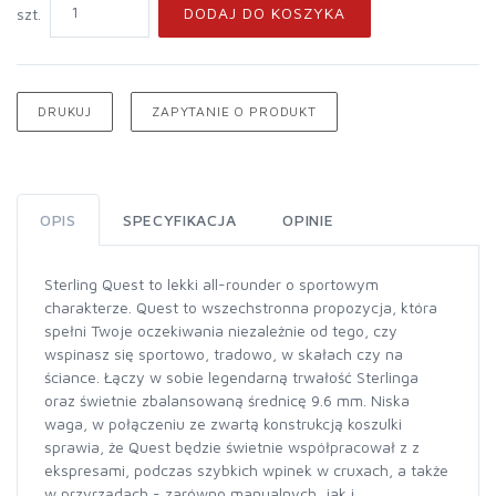
DODAJ DO KOSZYKA
szt.
DRUKUJ
ZAPYTANIE O PRODUKT
OPIS
SPECYFIKACJA
OPINIE
Sterling Quest to lekki all-rounder o sportowym
charakterze. Quest to wszechstronna propozycja, która
spełni Twoje oczekiwania niezależnie od tego, czy
wspinasz się sportowo, tradowo, w skałach czy na
ściance. Łączy w sobie legendarną trwałość Sterlinga
oraz świetnie zbalansowaną średnicę 9.6 mm. Niska
waga, w połączeniu ze zwartą konstrukcją koszulki
sprawia, że Quest będzie świetnie współpracował z z
ekspresami, podczas szybkich wpinek w cruxach, a także
w przyrządach - zarówno manualnych, jak i