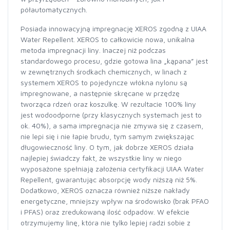
półautomatycznych.
Posiada innowacyjną impregnację XEROS zgodną z UIAA
Water Repellent. XEROS to całkowicie nowa, unikalna
metoda impregnacji liny. Inaczej niż podczas
standardowego procesu, gdzie gotowa lina „kąpana” jest
w zewnętrznych środkach chemicznych, w linach z
systemem XEROS to pojedyncze włókna nylonu są
impregnowane, a następnie skręcane w przędzę
tworząca rdzeń oraz koszulkę. W rezultacie 100% liny
jest wodoodporne (przy klasycznych systemach jest to
ok. 40%), a sama impregnacja nie zmywa się z czasem,
nie lepi się i nie łapie brudu, tym samym zwiększając
długowieczność liny. O tym, jak dobrze XEROS działa
najlepiej świadczy fakt, że wszystkie liny w niego
wyposażone spełniają założenia certyfikacji UIAA Water
Repellent, gwarantując absorpcję wody niższą niż 5%.
Dodatkowo, XEROS oznacza również niższe nakłady
energetyczne, mniejszy wpływ na środowisko (brak PFAO
i PFAS) oraz zredukowaną ilość odpadów. W efekcie
otrzymujemy linę, która nie tylko lepiej radzi sobie z