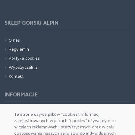
SKLEP GÓRSKI ALPIN
O nas
Regulamin
Polityka cookies
Wypożyczalnia
Kontakt
INFORMACJE
Formy płatności
Ta strona używa plików "cookies". Informacji
zarejestrowanych w plikach "cookies" używamy m.in.
Dostawa i wysyłka
w celach reklamowych i statystycznych oraz w celu
Zwrot i wymiana
dostosowania naszych serwisów do indywidualnych