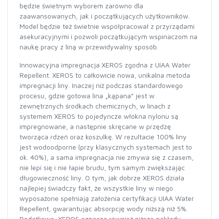
będzie świetnym wyborem zarówno dla
zaawansowanych, jak i początkujących użytkowników.
Model będzie też świetnie współpracował z przyrządami
asekuracyjnymi i pozwoli początkującym wspinaczom na
naukę pracy z liną w przewidywalny sposób.
Innowacyjna impregnacja XEROS zgodna z UIAA Water
Repellent. XEROS to całkowicie nowa, unikalna metoda
impregnacji liny. Inaczej niż podczas standardowego
procesu, gdzie gotowa lina „kąpana” jest w
zewnętrznych środkach chemicznych, w linach z
systemem XEROS to pojedyncze włókna nylonu są
impregnowane, a następnie skręcane w przędzę
tworząca rdzeń oraz koszulkę. W rezultacie 100% liny
jest wodoodporne (przy klasycznych systemach jest to
ok. 40%), a sama impregnacja nie zmywa się z czasem,
nie lepi się i nie łapie brudu, tym samym zwiększając
długowieczność liny. O tym, jak dobrze XEROS działa
najlepiej świadczy fakt, że wszystkie liny w niego
wyposażone spełniają założenia certyfikacji UIAA Water
Repellent, gwarantując absorpcję wody niższą niż 5%.
Dodatkowo, XEROS oznacza również niższe nakłady