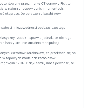
 Opatentowany przez markę CT gumowy Fixit to
u się w najmniej odpowiednich momentach.
ość ekspresu. Do połączenia karabinków
wałości i niezawodności podczas częstego
klasyczny “ząbek”, sprawia jednak, że obsługa
e haczy się i nie utrudnia manipulacji
anych kształtów karabinków, co przekłada się na
na w topowych modelach karabinków.
dprogowym 12 kN. Dzięki temu, masz pewność, że