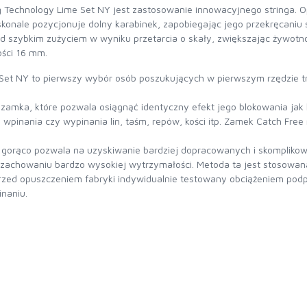
g Technology Lime Set NY jest zastosowanie innowacyjnego stringa.
skonale pozycjonuje dolny karabinek, zapobiegając jego przekręcani
ed szybkim zużyciem w wyniku przetarcia o skały, zwiększając żywotn
ści 16 mm.
Set NY to pierwszy wybór osób poszukujących w pierwszym rzędzie tr
 zamka, które pozwala osiągnąć identyczny efekt jego blokowania jak 
pinania czy wypinania lin, taśm, repów, kości itp. Zamek Catch Free ni
gorąco pozwala na uzyskiwanie bardziej dopracowanych i skomplikow
m zachowaniu bardzo wysokiej wytrzymałości. Metoda ta jest stosowa
przed opuszczeniem fabryki indywidualnie testowany obciążeniem po
naniu.