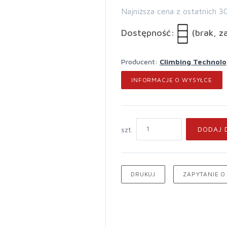
Najniższa cena z ostatnich 3
Dostępność:
(brak, z
Producent:
Climbing Technol
INFORMACJE O WYSYŁCE
DODAJ 
szt.
DRUKUJ
ZAPYTANIE O