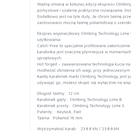
Ważną zmianą w kolejnej edycji ekspresu Climbin
pomysłowe i szalenie praktyczne rozwiązanie. Do
Dodatkowo jest na tyle duży, że chroni taśmę prz
zastosowano mocną taśmę poliamidową o szeroko
Ekspres wspinaczkowy Climbing Technology Lime 
użytkowania.
Catch-Free to specjalnie profilowane zakończenie
karabinka jest znacznie płynniejsza w momentach w
sprzętowych.
Hot forged – zaawansowana technologia kucia na 
możliwość obniżenia ich wagi, przy jednoczesny
Każdy karabinek marki Climbing Technology jest 
używając go, możesz skupić się wyłącznie na wspi
Długość taśmy: 12 cm
Karabinek gięty: Climbing Technology Lime B
Karabinek prosty: Climbing Technology Lime S
Patenty: Keylock, Fixit
Taśma: Poliamid 16 mm
Wytrzymałość karab.: 23.8.8 kN / 23.8.8 kN