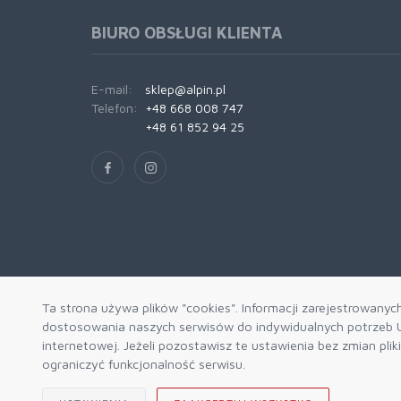
BIURO OBSŁUGI KLIENTA
E-mail:
sklep@alpin.pl
Telefon:
+48 668 008 747
+48 61 852 94 25
Ta strona używa plików "cookies". Informacji zarejestrowanyc
dostosowania naszych serwisów do indywidualnych potrzeb U
internetowej. Jeżeli pozostawisz te ustawienia bez zmian pli
ograniczyć funkcjonalność serwisu.