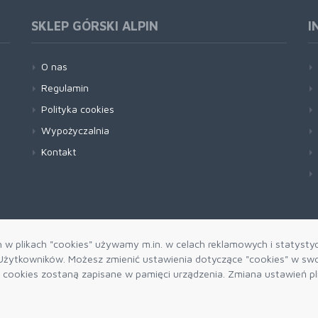
SKLEP GÓRSKI ALPIN
I
O nas
Regulamin
Polityka cookies
Wypożyczalnia
Kontakt
h w plikach "cookies" używamy m.in. w celach reklamowych i statysty
żytkowników. Możesz zmienić ustawienia dotyczące "cookies" w swo
ki cookies zostaną zapisane w pamięci urządzenia. Zmiana ustawień p