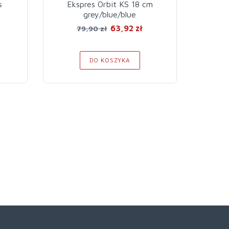
s
Ekspres Orbit KS 18 cm
Ekspre
grey/blue/blue
63,92 zł
79,90 zł
DO KOSZYKA