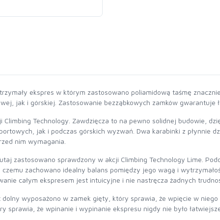
trzymały ekspres w którym zastosowano poliamidową taśmę znacznie 
wej, jak i górskiej. Zastosowanie bezząbkowych zamków gwarantuje 
i Climbing Technology. Zawdzięcza to na pewno solidnej budowie, dzi
rtowych, jak i podczas górskich wyzwań. Dwa karabinki z płynnie d
przed nim wymagania.
Tutaj zastosowano sprawdzony w akcji Climbing Technology Lime. Po
ki czemu zachowano idealny balans pomiędzy jego wagą i wytrzymałoś
owanie całym ekspresem jest intuicyjne i nie nastręcza żadnych trudnoś
dolny wyposażono w zamek gięty, który sprawia, że wpięcie w niego l
 sprawia, że wpinanie i wypinanie ekspresu nigdy nie było łatwiejsze