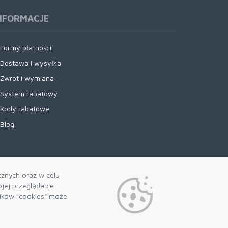
NFORMACJE
Formy płatności
Dostawa i wysyłka
Zwrot i wymiana
System rabatowy
Kody rabatowe
Blog
cznych oraz w celu
jej przeglądarce
lików "cookies" może