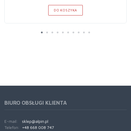
DO KOSZYKA
BIURO OBSŁUGI KLIENTA
E-mail:
sklep@alpin.pl
Telefon:
+48 668 008 747