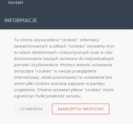
Kontakt
INFORMACJE
Formy płatności
Ta strona używa plików "cookies". Informacji
zarejestrowanych w plikach "cookies" używamy m.in.
Dostawa i wysyłka
w celach reklamowych i statystycznych oraz w celu
Zwrot i wymiana
dostosowania naszych serwisów do indywidualnych
System rabatowy
potrzeb Użytkowników. Możesz zmienić ustawienia
dotyczące "cookies" w swojej przeglądarce
Kody rabatowe
internetowej. Jeżeli pozostawisz te ustawienia bez
Blog
zmian pliki cookies zostaną zapisane w pamięci
urządzenia. Zmiana ustawień plików "cookies" może
ograniczyć funkcjonalność serwisu.
USTAWIENIA
ZAAKCEPTUJ WSZYSTKO