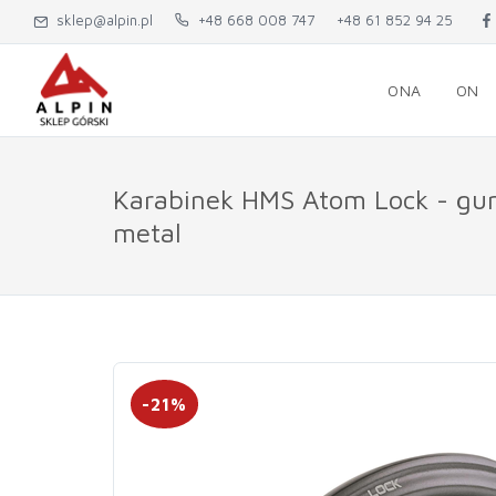
sklep@alpin.pl
+48 668 008 747
+48 61 852 94 25
ONA
ON
Karabinek HMS Atom Lock - gu
metal
-21%