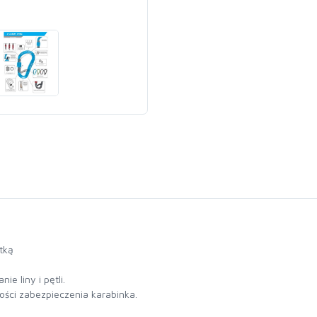
tką
e liny i pętli.
ci zabezpieczenia karabinka.