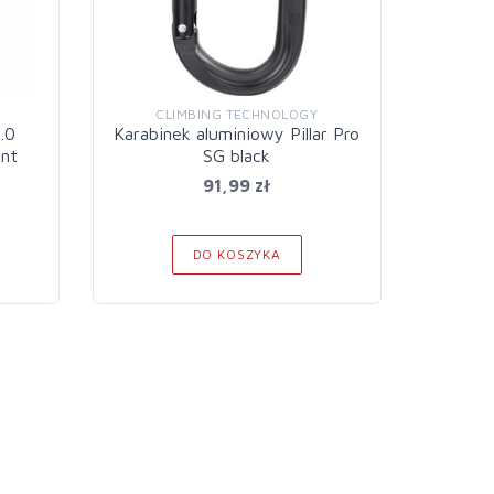
CLIMBING TECHNOLOGY
C
.0
Karabinek aluminiowy Pillar Pro
Karabin
int
SG black
91,99 zł
DO KOSZYKA