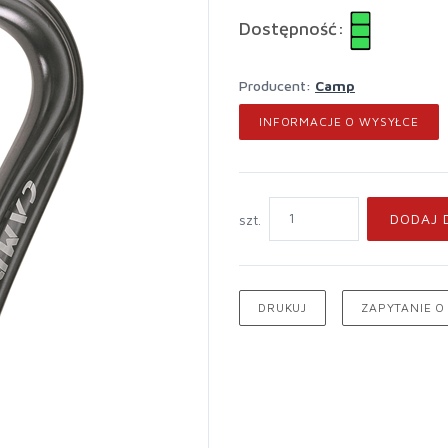
Dostępność:
Producent:
Camp
INFORMACJE O WYSYŁCE
DODAJ 
szt.
DRUKUJ
ZAPYTANIE O