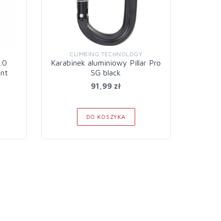
CLIMBING TECHNOLOGY
C
.0
Karabinek aluminiowy Pillar Pro
Karabin
int
SG black
91,99 zł
DO KOSZYKA