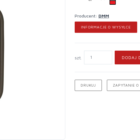
Producent:
DMM
INFORMACJE O WYSYŁCE
DODAJ 
szt.
DRUKUJ
ZAPYTANIE O