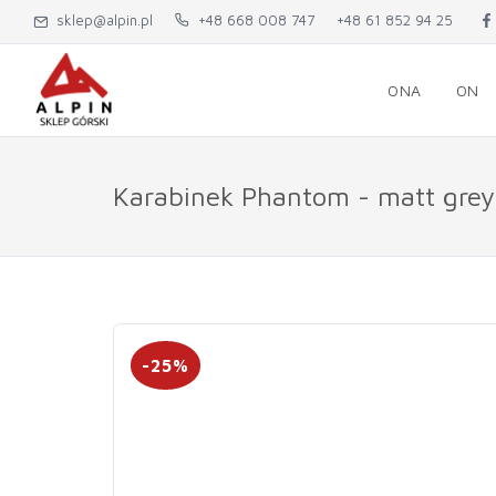
sklep@alpin.pl
+48 668 008 747
+48 61 852 94 25
ONA
ON
Karabinek Phantom - matt grey
-25%