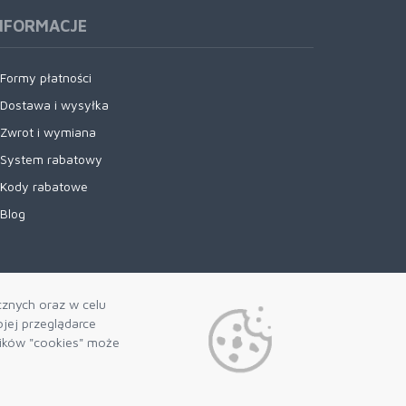
NFORMACJE
Formy płatności
Dostawa i wysyłka
Zwrot i wymiana
System rabatowy
Kody rabatowe
Blog
cznych oraz w celu
jej przeglądarce
lików "cookies" może