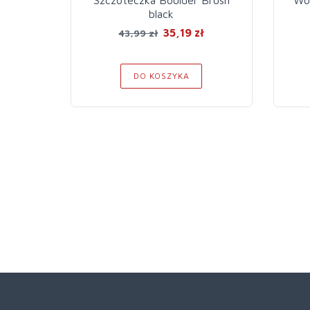
black
35,19 zł
43,99 zł
DO KOSZYKA