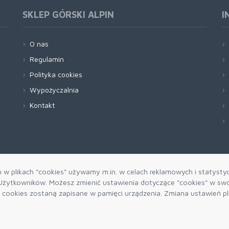
SKLEP GÓRSKI ALPIN
I
O nas
Regulamin
Polityka cookies
Wypożyczalnia
Kontakt
h w plikach "cookies" używamy m.in. w celach reklamowych i statysty
żytkowników. Możesz zmienić ustawienia dotyczące "cookies" w swo
ki cookies zostaną zapisane w pamięci urządzenia. Zmiana ustawień p