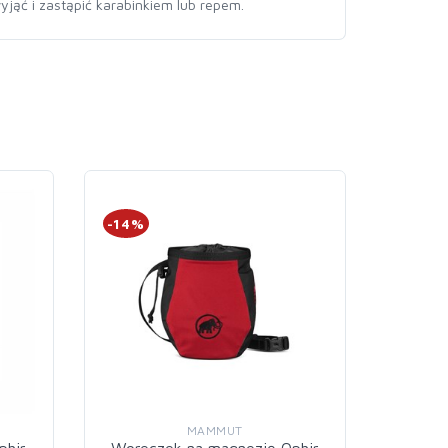
jąć i zastąpić karabinkiem lub repem.
-14%
-14%
MAMMUT
phir
Woreczek na magnezję Ophir
Worec