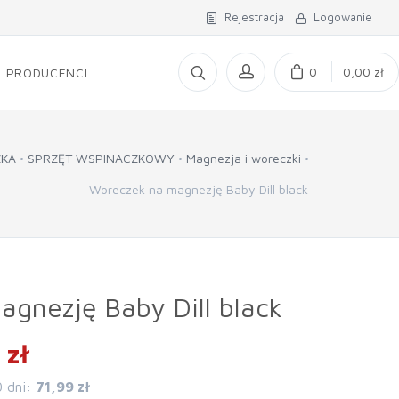
Rejestracja
Logowanie
0
0,00 zł
PRODUCENCI
ZKA
SPRZĘT WSPINACZKOWY
Magnezja i woreczki
Woreczek na magnezję Baby Dill black
gnezję Baby Dill black
 zł
0 dni:
71,99 zł