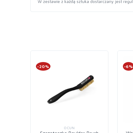
W zestawie z każdą sztuka dostarczany jest regul
-20%
-6
OCUN
Szczoteczka Boulder Brush
Wo