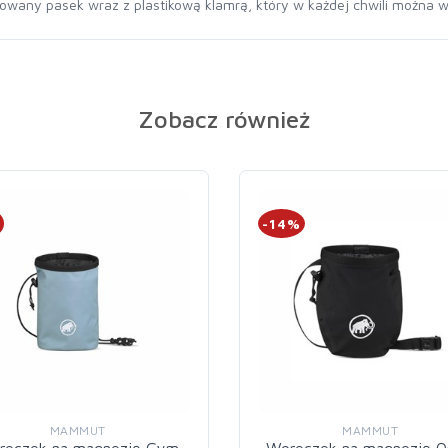
owany pasek wraz z plastikową klamrą, który w każdej chwili można wy
Zobacz również
%
-14%
MAMMUT
MAMMUT
reczek na magnezję Gym
Woreczek na magnezję O