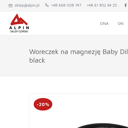
sklep@alpin.pl
+48 668 008 747
+48 61 852 94 25
ONA
ON
Woreczek na magnezję Baby Dil
black
-20%