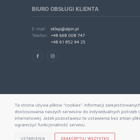
BIURO OBSŁUGI KLIENTA
E-mail:
sklep@alpin.pl
Telefon:
+48 668 008 747
+48 61 852 94 25
Ta strona używa plików "cookies". Informacji zarejestrowanyc
dostosowania naszych serwisów do indywidualnych potrzeb U
internetowej. Jeżeli pozostawisz te ustawienia bez zmian pli
ograniczyć funkcjonalność serwisu.
USTAWIENIA
ZAAKCEPTUJ WSZYSTKO