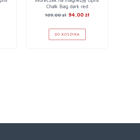
Chalk Bag dark red
Ch
94,00 zł
109,00 zł
1
DO KOSZYKA