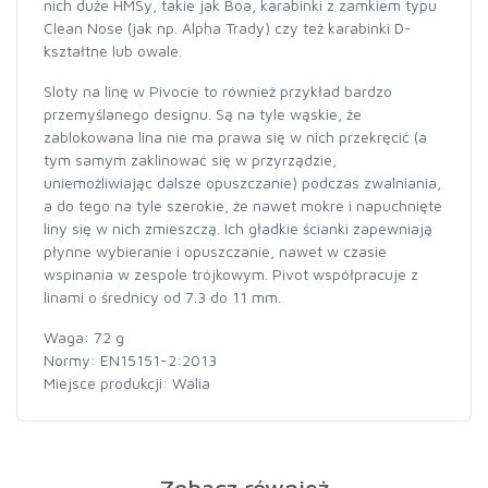
nich duże HMSy, takie jak Boa, karabinki z zamkiem typu
Clean Nose (jak np. Alpha Trady) czy też karabinki D-
kształtne lub owale.
Sloty na linę w Pivocie to również przykład bardzo
przemyślanego designu. Są na tyle wąskie, że
zablokowana lina nie ma prawa się w nich przekręcić (a
tym samym zaklinować się w przyrządzie,
uniemożliwiając dalsze opuszczanie) podczas zwalniania,
a do tego na tyle szerokie, że nawet mokre i napuchnięte
liny się w nich zmieszczą. Ich gładkie ścianki zapewniają
płynne wybieranie i opuszczanie, nawet w czasie
wspinania w zespole trójkowym. Pivot współpracuje z
linami o średnicy od 7.3 do 11 mm.
Waga: 72 g
Normy: EN15151-2:2013
Miejsce produkcji: Walia