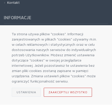
Kontakt
INFORMACJE
Formy płatności
Ta strona używa plików "cookies". Informacji
zarejestrowanych w plikach "cookies" używamy m.in.
Dostawa i wysyłka
w celach reklamowych i statystycznych oraz w celu
Zwrot i wymiana
dostosowania naszych serwisów do indywidualnych
System rabatowy
potrzeb Użytkowników. Możesz zmienić ustawienia
dotyczące "cookies" w swojej przeglądarce
Kody rabatowe
internetowej. Jeżeli pozostawisz te ustawienia bez
Blog
zmian pliki cookies zostaną zapisane w pamięci
urządzenia. Zmiana ustawień plików "cookies" może
ograniczyć funkcjonalność serwisu.
USTAWIENIA
ZAAKCEPTUJ WSZYSTKO