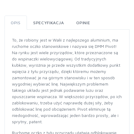
OPIS
SPECYFIKACJA
OPINIE
To, że robiony jest w Walii z najlepszego aluminium, ma
ruchome oczko stanowiskowe i nazywa się DMM Pivot!
Na rynku jest wiele przyrządów, które przeznaczone są
do wspinaczki wielowyciągowej. Od tradycyjnych
kubków, wyróżnia je przede wszystkim dodatkowy punkt
wpięcia z tyłu przyrządu, dzięki któremu możemy
zamontować je na górnym stanowisku i w ten sposób
wygodniej wybierać linę. Największym problemem
takiego układu jest jednak podawanie luzu oraz
opuszczanie wspinacza. W większości przyrządów, po ich
zablokowaniu, trzeba użyć naprawdę dużej siły, żeby
odblokować linę pod obciążeniem. Pivot eliminuje tą
niedogodność, wprowadzając jeden bardzo prosty, ale i
sprytny, patent.
Ruchome oczko z tyłu przyrządu ułatwia odblokowanie