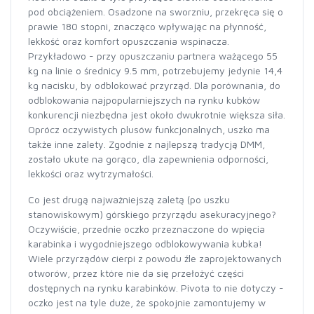
pod obciążeniem. Osadzone na sworzniu, przekręca się o
prawie 180 stopni, znacząco wpływając na płynność,
lekkość oraz komfort opuszczania wspinacza.
Przykładowo - przy opuszczaniu partnera ważącego 55
kg na linie o średnicy 9.5 mm, potrzebujemy jedynie 14,4
kg nacisku, by odblokować przyrząd. Dla porównania, do
odblokowania najpopularniejszych na rynku kubków
konkurencji niezbędna jest około dwukrotnie większa siła.
Oprócz oczywistych plusów funkcjonalnych, uszko ma
także inne zalety. Zgodnie z najlepszą tradycją DMM,
zostało ukute na gorąco, dla zapewnienia odporności,
lekkości oraz wytrzymałości.
Co jest drugą najważniejszą zaletą (po uszku
stanowiskowym) górskiego przyrządu asekuracyjnego?
Oczywiście, przednie oczko przeznaczone do wpięcia
karabinka i wygodniejszego odblokowywania kubka!
Wiele przyrządów cierpi z powodu źle zaprojektowanych
otworów, przez które nie da się przełożyć części
dostępnych na rynku karabinków. Pivota to nie dotyczy -
oczko jest na tyle duże, że spokojnie zamontujemy w