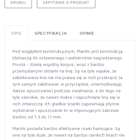
DRUKUJ
ZAPYTANIE O PRODUKT
OPIS
SPECYFIKACJA
OPINIE
Pod względem konstrukcyjnym, Mantis jest konstrukcją
bliźniaczą do osławionego i wielokrotnie nagradzanego
Pivota - dzielą wspólny korpus, wraz z bardzo
przemyślanymi slotami na linę. Są na tyle wąskie, że
zablokowana lina nie ma prawa się w nich przekręcić (a
tym samym zaklinować w przyrządzie, uniemożliwiając
dalsze opuszczanie) podczas zwalniania, a do tego na
tyle szerokie, że nawet mokre i napuchnięte liny się w
nich zmieszczą. Ich gładkie ścianki zapewniają płynne
wybieranie i opuszczanie lin w imponującym zakresie
średnic od 7.3 do 11 mm.
Mantis posiada bardzo efektywne rowki hamujące. Są
one na tyle duże, że nawet na bardzo cienkich linach nie