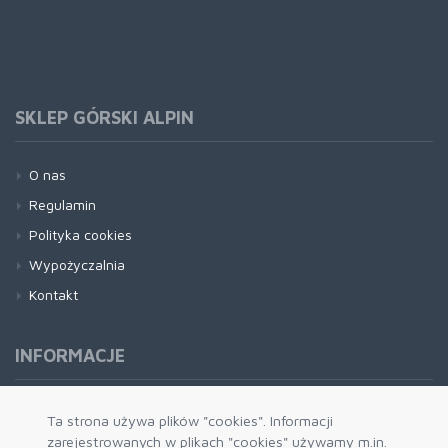
SKLEP GÓRSKI ALPIN
O nas
Regulamin
Polityka cookies
Wypożyczalnia
Kontakt
INFORMACJE
Formy płatności
Ta strona używa plików "cookies". Informacji
zarejestrowanych w plikach "cookies" używamy m.in.
Dostawa i wysyłka