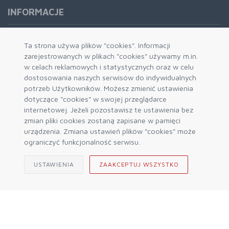
INFORMACJE
Formy płatności
Ta strona używa plików "cookies". Informacji
zarejestrowanych w plikach "cookies" używamy m.in.
Dostawa i wysyłka
w celach reklamowych i statystycznych oraz w celu
Zwrot i wymiana
dostosowania naszych serwisów do indywidualnych
System rabatowy
potrzeb Użytkowników. Możesz zmienić ustawienia
dotyczące "cookies" w swojej przeglądarce
Kody rabatowe
internetowej. Jeżeli pozostawisz te ustawienia bez
Blog
zmian pliki cookies zostaną zapisane w pamięci
urządzenia. Zmiana ustawień plików "cookies" może
ograniczyć funkcjonalność serwisu.
USTAWIENIA
ZAAKCEPTUJ WSZYSTKO
© 2026 Sklep Górski ALPIN Engine by
mercatum