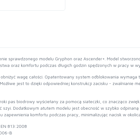
zenie sprawdzonego modelu Gryphon oraz Ascender+. Model stworzon
ństwa oraz komfortu podczas długich godzin spędzonych w pracy w w
o obniżyć wagę całości. Opatentowany system odblokowania wymaga tyl
ożliwe jest to dzięki odpowiedniej konstrukcji zacisku - zwalnianie m
ki pas biodrowy wyściełany za pomocą siateczki, co znacząco zwięks
rć szyi. Dodatkowym atutem modelu jest obecność w szybko odpinaną
elu zapewnienia komfortu podczas pracy, minimalizując nacisk w okolic
, EN 813:2008
2006-B