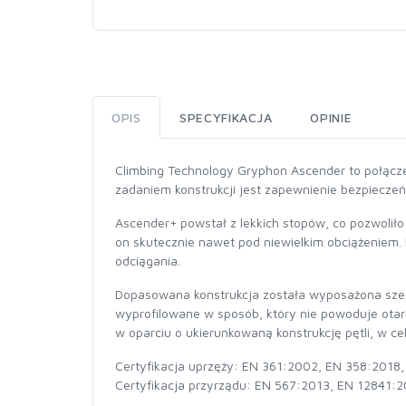
OPIS
SPECYFIKACJA
OPINIE
Climbing Technology Gryphon Ascender to połąc
zadaniem konstrukcji jest zapewnienie bezpiecze
Ascender+ powstał z lekkich stopów, co pozwolił
on skutecznie nawet pod niewielkim obciążeniem. M
odciągania.
Dopasowana konstrukcja została wyposażona szero
wyprofilowane w sposób, który nie powoduje ota
w oparciu o ukierunkowaną konstrukcję pętli, w c
Certyfikacja uprzęży: EN 361:2002, EN 358:2018
Certyfikacja przyrządu: EN 567:2013, EN 12841: