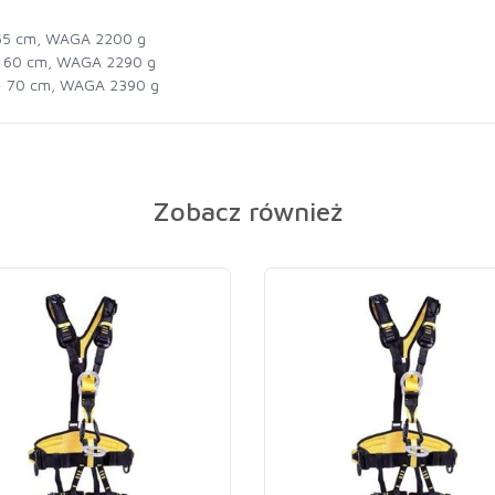
 55 cm, WAGA 2200 g
÷ 60 cm, WAGA 2290 g
 ÷ 70 cm, WAGA 2390 g
Zobacz również