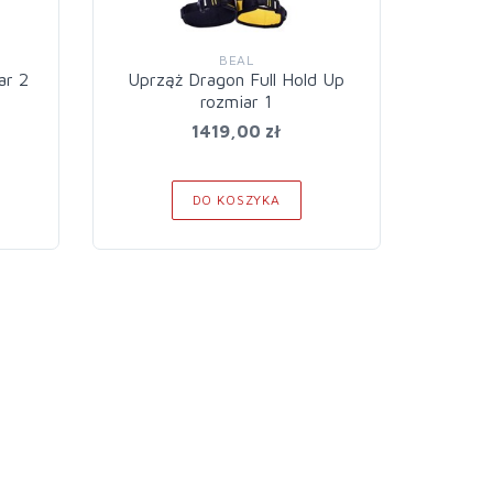
BEAL
ar 2
Uprząż Dragon Full Hold Up
Uprzą
rozmiar 1
1419,00 zł
DO KOSZYKA