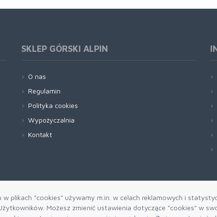
SKLEP GÓRSKI ALPIN
I
O nas
Regulamin
Polityka cookies
Wypożyczalnia
Kontakt
h w plikach "cookies" używamy m.in. w celach reklamowych i statysty
żytkowników. Możesz zmienić ustawienia dotyczące "cookies" w swo