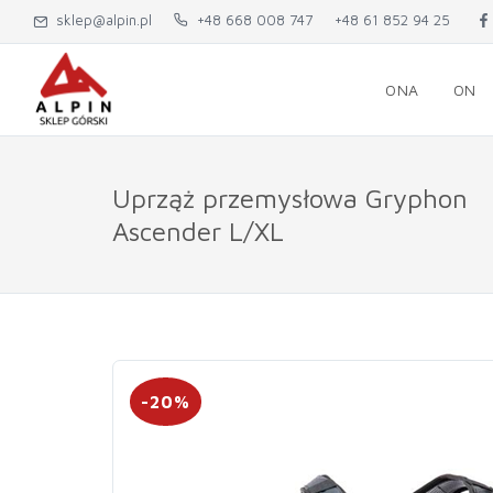
sklep@alpin.pl
+48 668 008 747
+48 61 852 94 25
ONA
ON
Uprząż przemysłowa Gryphon
Ascender L/XL
-20%