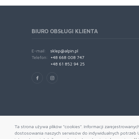
BIURO OBSŁUGI KLIENTA
E-mail:
sklep@alpin.pl
Telefon:
+48 668 008 747
+48 61 852 94 25
Ta strona używa plików "cookies". Informacji zarejestrowanyc
dostosowania naszych serwisów do indywidualnych potrzeb U