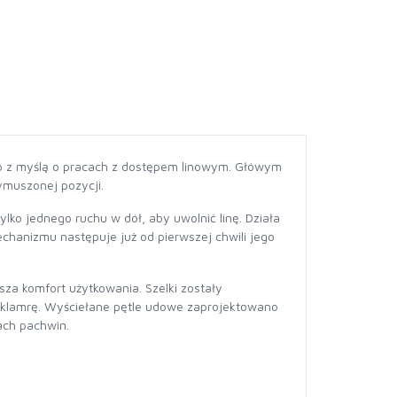
o z myślą o pracach z dostępem linowym. Główym
ymuszonej pozycji.
ko jednego ruchu w dół, aby uwolnić linę. Działa
echanizmu następuje już od pierwszej chwili jego
za komfort użytkowania. Szelki zostały
 klamrę. Wyściełane pętle udowe zaprojektowano
ach pachwin.