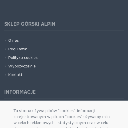
SKLEP GÓRSKI ALPIN
O nas
Regulamin
Polityka cookies
Wypożyczalnia
Kontakt
INFORMACJE
Formy płatności
Ta strona używa plików "cookies". Informacji
zarejestrowanych w plikach "cookies" używamy m.in.
Dostawa i wysyłka
w celach reklamowych i statystycznych oraz w celu
Zwrot i wymiana