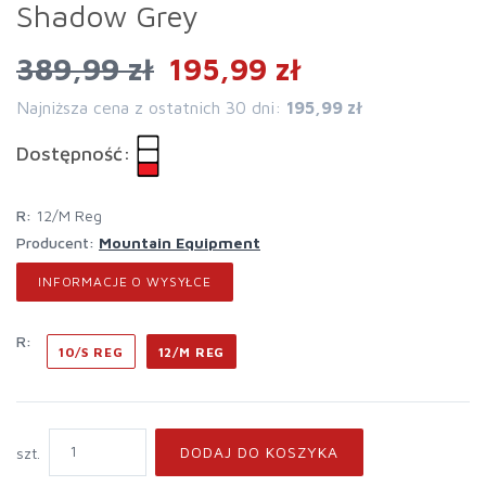
Shadow Grey
389,99 zł
195,99 zł
Najniższa cena z ostatnich 30 dni:
195,99 zł
Dostępność:
r:
12/M Reg
Producent:
Mountain Equipment
INFORMACJE O WYSYŁCE
r:
10/S REG
12/M REG
DODAJ DO KOSZYKA
szt.