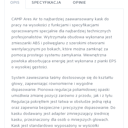
OPIS
SPECYFIKACJA
OPINIE
CAMP Ares Air to najbardziej zaawansowany kask do
pracy na wysokości z funkcjami i specyfikacjami
opracowanymi specjalnie dla najbardziej technicznych
profesjonalistów. Wytrzymała obudowa wykonana jest
zmieszanki ABS i poliwęglanu z szerokimi otworami
wentylacyjnymi po bokach, które można zamknąć za
pomocą prostego systemu zamykania. Wewnętrzna
powłoka absorbująca energię jest wykonana z pianki EPS
o wysokiej gęstości.
System zawieszania taśmy dostosowuje się do kształtu
głowy, zapewniając równomierne i wygodne
dopasowanie. Pionowa regulacja poliamidowej opaski
umożliwia zmianę pozycji zarówno z przodu, jak i z tyłu.
Regulacja pokrętłem jest łatwa w obsłudze jedną ręką
oraz zapewnia bezpieczne i precyzyjne dopasowanie. Do
kasku dodawany jest adapter zmniejszający średnicę
kasku, przeznaczony dla osób o mniejszych głowach.
Kask jest standardowo wyposażony w wyściółki