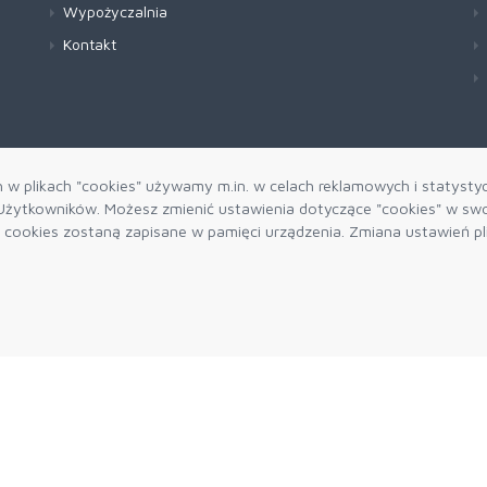
Wypożyczalnia
Kontakt
h w plikach "cookies" używamy m.in. w celach reklamowych i statysty
żytkowników. Możesz zmienić ustawienia dotyczące "cookies" w swo
ki cookies zostaną zapisane w pamięci urządzenia. Zmiana ustawień p