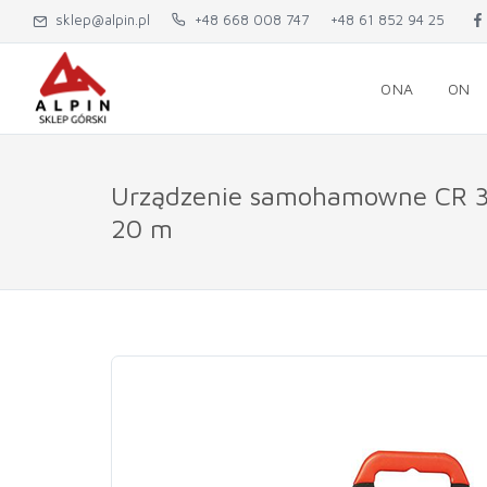
sklep@alpin.pl
+48 668 008 747
+48 61 852 94 25
ONA
ON
Urządzenie samohamowne CR 
20 m