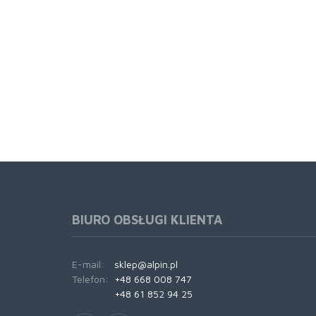
BIURO OBSŁUGI KLIENTA
E-mail:
sklep@alpin.pl
Telefon:
+48 668 008 747
+48 61 852 94 25