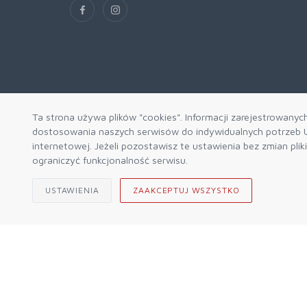
Ta strona używa plików "cookies". Informacji zarejestrowanyc
dostosowania naszych serwisów do indywidualnych potrzeb U
internetowej. Jeżeli pozostawisz te ustawienia bez zmian pli
ograniczyć funkcjonalność serwisu.
USTAWIENIA
ZAAKCEPTUJ WSZYSTKO
© 2026 Sklep Górski ALPIN Engine by
mercatum