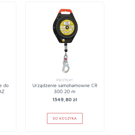
PROTEKT
e do
Urządzenie samohamowne CR
Urzą
AZ
300 20 m
1549,80 zł
DO KOSZYKA