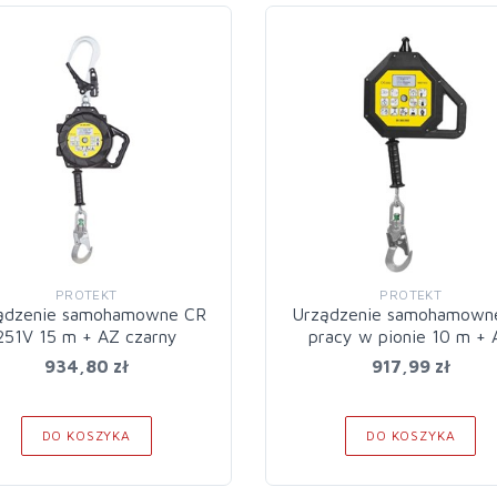
PROTEKT
PROTEKT
ądzenie samohamowne CR
Urządzenie samohamown
251V 15 m + AZ czarny
pracy w pionie 10 m + 
934,80 zł
917,99 zł
DO KOSZYKA
DO KOSZYKA