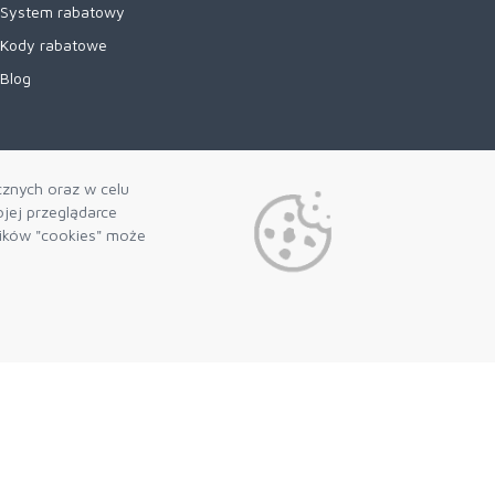
System rabatowy
Kody rabatowe
Blog
cznych oraz w celu
jej przeglądarce
lików "cookies" może
Preferencje plików cookie