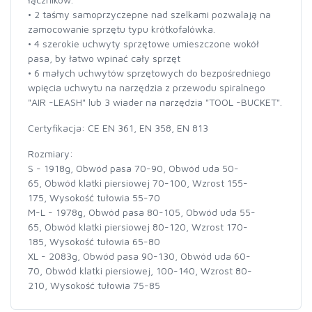
• 2 taśmy samoprzyczepne nad szelkami pozwalają na
zamocowanie sprzętu typu krótkofalówka.
• 4 szerokie uchwyty sprzętowe umieszczone wokół
pasa, by łatwo wpinać cały sprzęt
• 6 małych uchwytów sprzętowych do bezpośredniego
wpięcia uchwytu na narzędzia z przewodu spiralnego
"AIR -LEASH" lub 3 wiader na narzędzia "TOOL -BUCKET".
Certyfikacja: CE EN 361, EN 358, EN 813
Rozmiary:
S - 1918g, Obwód pasa 70-90, Obwód uda 50-
65, Obwód klatki piersiowej 70-100, Wzrost 155-
175, Wysokość tułowia 55-70
M-L - 1978g, Obwód pasa 80-105, Obwód uda 55-
65, Obwód klatki piersiowej 80-120, Wzrost 170-
185, Wysokość tułowia 65-80
XL - 2083g, Obwód pasa 90-130, Obwód uda 60-
70, Obwód klatki piersiowej, 100-140, Wzrost 80-
210, Wysokość tułowia 75-85