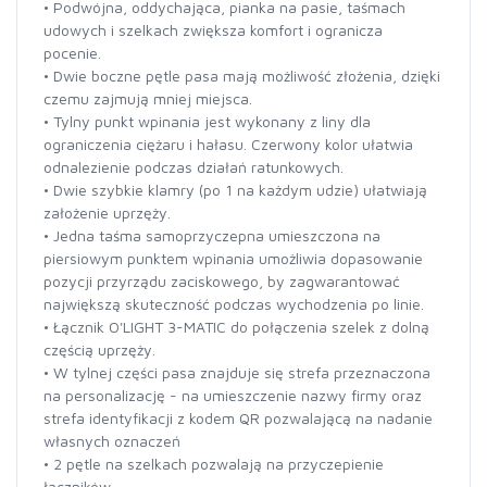
• Podwójna, oddychająca, pianka na pasie, taśmach
udowych i szelkach zwiększa komfort i ogranicza
pocenie.
• Dwie boczne pętle pasa mają możliwość złożenia, dzięki
czemu zajmują mniej miejsca.
• Tylny punkt wpinania jest wykonany z liny dla
ograniczenia ciężaru i hałasu. Czerwony kolor ułatwia
odnalezienie podczas działań ratunkowych.
• Dwie szybkie klamry (po 1 na każdym udzie) ułatwiają
założenie uprzęży.
• Jedna taśma samoprzyczepna umieszczona na
piersiowym punktem wpinania umożliwia dopasowanie
pozycji przyrządu zaciskowego, by zagwarantować
największą skuteczność podczas wychodzenia po linie.
• Łącznik O'LIGHT 3-MATIC do połączenia szelek z dolną
częścią uprzęży.
• W tylnej części pasa znajduje się strefa przeznaczona
na personalizację - na umieszczenie nazwy firmy oraz
strefa identyfikacji z kodem QR pozwalającą na nadanie
własnych oznaczeń
• 2 pętle na szelkach pozwalają na przyczepienie
łączników.