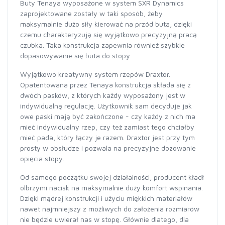
Buty Tenaya wyposażone w system SXR Dynamics
zaprojektowane zostały w taki sposób, żeby
maksymalnie dużo siły kierować na przód buta, dzięki
czemu charakteryzują się wyjątkowo precyzyjną pracą
czubka. Taka konstrukcja zapewnia również szybkie
dopasowywanie się buta do stopy.
Wyjątkowo kreatywny system rzepów Draxtor.
Opatentowana przez Tenaya konstrukcja składa się z
dwóch pasków, z których każdy wyposażony jest w
indywidualną regulację. Użytkownik sam decyduje jak
owe paski mają być zakończone - czy każdy z nich ma
mieć indywidualny rzep, czy też zamiast tego chciałby
mieć pada, który łączy je razem. Draxtor jest przy tym
prosty w obsłudze i pozwala na precyzyjne dozowanie
opięcia stopy.
Od samego początku swojej działalności, producent kładł
olbrzymi nacisk na maksymalnie duży komfort wspinania.
Dzięki mądrej konstrukcji i użyciu miękkich materiałów
nawet najmniejszy z możliwych do założenia rozmiarów
nie będzie uwierał nas w stopę. Głównie dlatego, dla