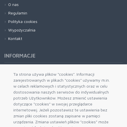
O nas
Regulamin
Polityka cookies
Wypożyczalnia
Kontakt
INFORMACJE
Formy płatności
Ta strona używa plików "cookies". Informacji
zarejestrowanych w plikach "cookies" używamy m.in.
Dostawa i wysyłka
w celach reklamowych i statystycznych oraz w celu
Zwrot i wymiana
dostosowania naszych serwisów do indywidualnych
System rabatowy
potrzeb Użytkowników. Możesz zmienić ustawienia
dotyczące "cookies" w swojej przeglądarce
Kody rabatowe
internetowej. Jeżeli pozostawisz te ustawienia bez
Blog
zmian pliki cookies zostaną zapisane w pamięci
urządzenia. Zmiana ustawień plików "cookies" może