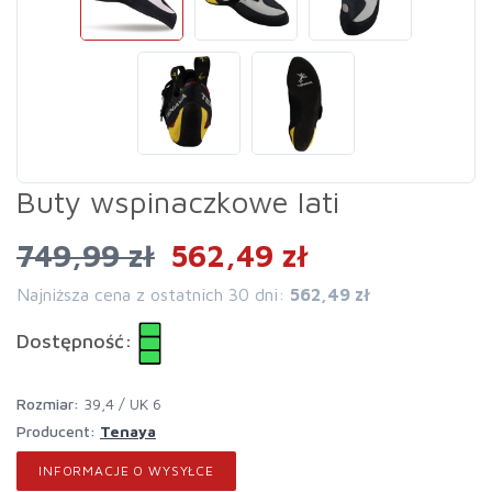
Buty wspinaczkowe Iati
749,99 zł
562,49 zł
Najniższa cena z ostatnich 30 dni:
562,49 zł
Dostępność:
rozmiar:
39,4 / UK 6
Producent:
Tenaya
INFORMACJE O WYSYŁCE