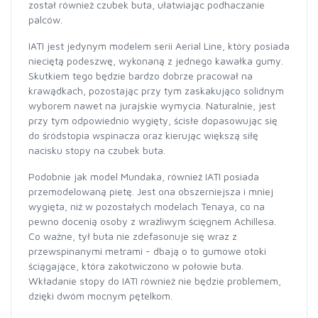
został również czubek buta, ułatwiając podhaczanie
palców.
IATI jest jedynym modelem serii Aerial Line, który posiada
nieciętą podeszwę, wykonaną z jednego kawałka gumy.
Skutkiem tego będzie bardzo dobrze pracował na
krawądkach, pozostając przy tym zaskakująco solidnym
wyborem nawet na jurajskie wymycia. Naturalnie, jest
przy tym odpowiednio wygięty, ścisłe dopasowując się
do śródstopia wspinacza oraz kierując większą siłę
nacisku stopy na czubek buta.
Podobnie jak model Mundaka, również IATI posiada
przemodelowaną pietę. Jest ona obszerniejsza i mniej
wygięta, niż w pozostałych modelach Tenaya, co na
pewno docenią osoby z wrażliwym ścięgnem Achillesa.
Co ważne, tył buta nie zdefasonuje się wraz z
przewspinanymi metrami - dbają o to gumowe otoki
ściągające, która zakotwiczono w połowie buta.
Wkładanie stopy do IATI również nie będzie problemem,
dzięki dwóm mocnym pętelkom.