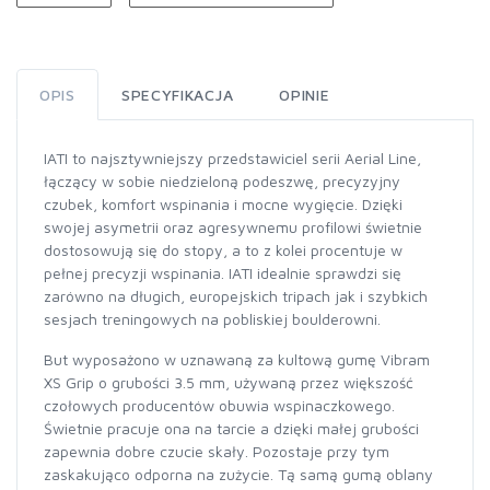
OPIS
SPECYFIKACJA
OPINIE
IATI to najsztywniejszy przedstawiciel serii Aerial Line,
łączący w sobie niedzieloną podeszwę, precyzyjny
czubek, komfort wspinania i mocne wygięcie. Dzięki
swojej asymetrii oraz agresywnemu profilowi świetnie
dostosowują się do stopy, a to z kolei procentuje w
pełnej precyzji wspinania. IATI idealnie sprawdzi się
zarówno na długich, europejskich tripach jak i szybkich
sesjach treningowych na pobliskiej boulderowni.
But wyposażono w uznawaną za kultową gumę Vibram
XS Grip o grubości 3.5 mm, używaną przez większość
czołowych producentów obuwia wspinaczkowego.
Świetnie pracuje ona na tarcie a dzięki małej grubości
zapewnia dobre czucie skały. Pozostaje przy tym
zaskakująco odporna na zużycie. Tą samą gumą oblany