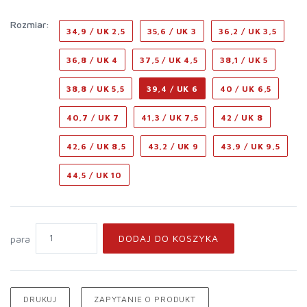
rozmiar:
34,9 / UK 2,5
35,6 / UK 3
36,2 / UK 3,5
36,8 / UK 4
37,5 / UK 4,5
38,1 / UK 5
38,8 / UK 5,5
39,4 / UK 6
40 / UK 6,5
40,7 / UK 7
41,3 / UK 7,5
42 / UK 8
42,6 / UK 8,5
43,2 / UK 9
43,9 / UK 9,5
44,5 / UK 10
DODAJ DO KOSZYKA
para
DRUKUJ
ZAPYTANIE O PRODUKT