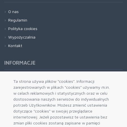
O nas
Regulamin
Polityka cookies
Wypożyczalnia
Kontakt
INFORMACJE
Formy płatności
Ta strona używa plików "cookies". Informacji
zarejestrowanych w plikach "cookies" używamy m.in.
Dostawa i wysyłka
w celach reklamowych i statystycznych oraz w celu
Zwrot i wymiana
dostosowania naszych serwisów do indywidualnych
System rabatowy
potrzeb Użytkowników. Możesz zmienić ustawienia
dotyczące "cookies" w swojej przeglądarce
Kody rabatowe
internetowej. Jeżeli pozostawisz te ustawienia bez
Blog
zmian pliki cookies zostaną zapisane w pamięci