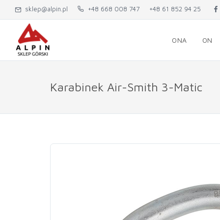
sklep@alpin.pl
+48 668 008 747
+48 61 852 94 25
ONA
ON
Karabinek Air-Smith 3-Matic