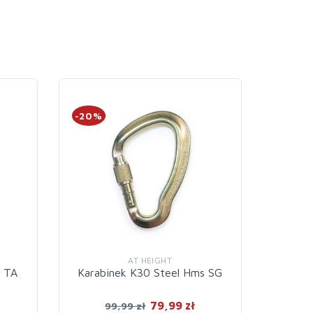
-20%
-20%
AT HEIGHT
l TA
Karabinek K30 Steel Hms SG
Karab
79,99 zł
99,99 zł
1