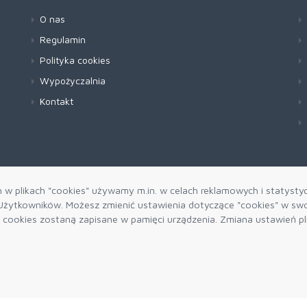
O nas
Regulamin
Polityka cookies
Wypożyczalnia
Kontakt
h w plikach "cookies" używamy m.in. w celach reklamowych i statysty
żytkowników. Możesz zmienić ustawienia dotyczące "cookies" w swo
ki cookies zostaną zapisane w pamięci urządzenia. Zmiana ustawień p