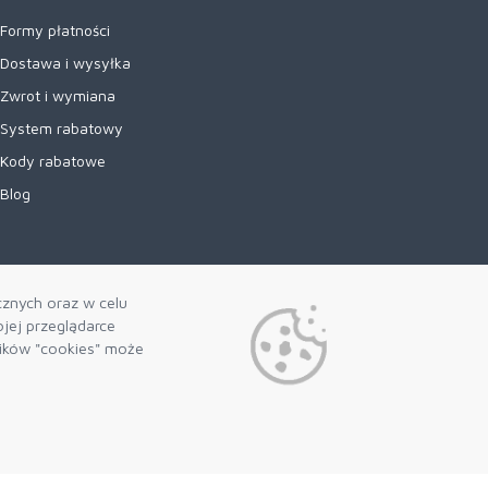
Formy płatności
Dostawa i wysyłka
Zwrot i wymiana
System rabatowy
Kody rabatowe
Blog
cznych oraz w celu
jej przeglądarce
lików "cookies" może