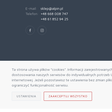
E-mail:
sklep@alpin.pl
Telefon:
+48 668 008 747
+48 61 852 94 25
Ta strona używa plików "cookies". Informacji zarejestrowanyc
dostosowania naszych serwisów do indywidualnych potrzeb U
internetowej. Jeżeli pozostawisz te ustawienia bez zmian pli
ograniczyć funkcjonalność serwisu.
USTAWIENIA
ZAAKCEPTUJ WSZYSTKO