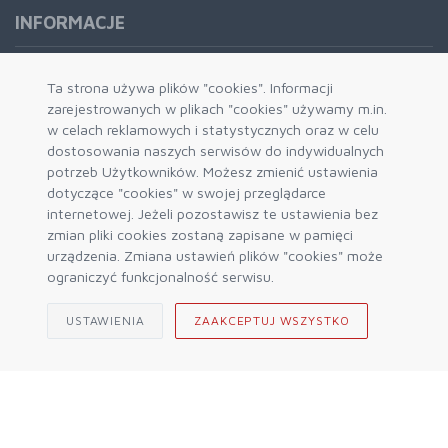
INFORMACJE
Formy płatności
Ta strona używa plików "cookies". Informacji
zarejestrowanych w plikach "cookies" używamy m.in.
Dostawa i wysyłka
w celach reklamowych i statystycznych oraz w celu
Zwrot i wymiana
dostosowania naszych serwisów do indywidualnych
System rabatowy
potrzeb Użytkowników. Możesz zmienić ustawienia
dotyczące "cookies" w swojej przeglądarce
Kody rabatowe
internetowej. Jeżeli pozostawisz te ustawienia bez
Blog
zmian pliki cookies zostaną zapisane w pamięci
urządzenia. Zmiana ustawień plików "cookies" może
ograniczyć funkcjonalność serwisu.
USTAWIENIA
ZAAKCEPTUJ WSZYSTKO
© 2026 Sklep Górski ALPIN Engine by
mercatum