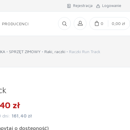
Rejestracja
Logowanie
0
0,00 zł
PRODUCENCI
ZKA
SPRZĘT ZIMOWY
Raki, raczki
Raczki Run Track
ck
40 zł
0 dni:
161,40 zł
apytaj o dostępność)