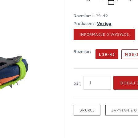
rozmiar:
L 39-42
Producent:
Veriga
INFORMACJE O WYSYŁCE
rozmiar:
L 39-42
M 36-
DODAJ 
par.
DRUKUJ
ZAPYTANIE O