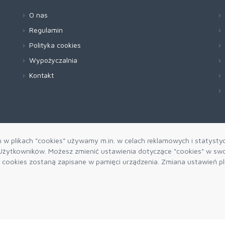
O nas
Regulamin
Polityka cookies
Wypożyczalnia
Kontakt
h w plikach "cookies" używamy m.in. w celach reklamowych i statysty
żytkowników. Możesz zmienić ustawienia dotyczące "cookies" w swo
ki cookies zostaną zapisane w pamięci urządzenia. Zmiana ustawień p