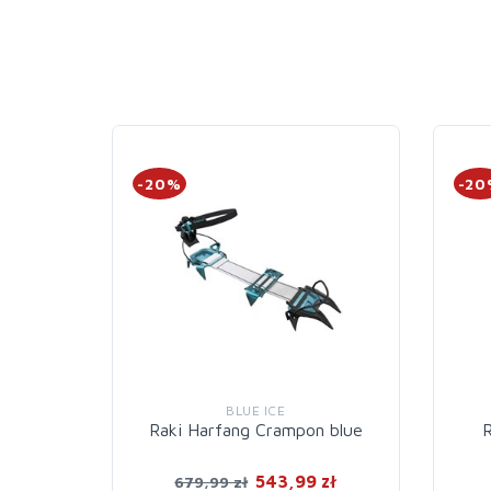
-20%
-2
BLUE ICE
Raki Harfang Crampon blue
R
543,99 zł
679,99 zł