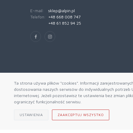
E-mail:
sklep@alpin.pl
Telefon:
+48 668 008 747
+48 61 852 94 25
Ta strona używa plików "cookies". Informacji zarejestrowanyc
dostosowania naszych serwisów do indywidualnych potrzeb U
internetowej. Jeżeli pozostawisz te ustawienia bez zmian pli
ograniczyć funkcjonalność serwisu.
USTAWIENIA
ZAAKCEPTUJ WSZYSTKO