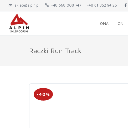
sklep@alpin.pl
+48 668 008 747
+48 61 852 94 25
ONA
ON
Raczki Run Track
-40%