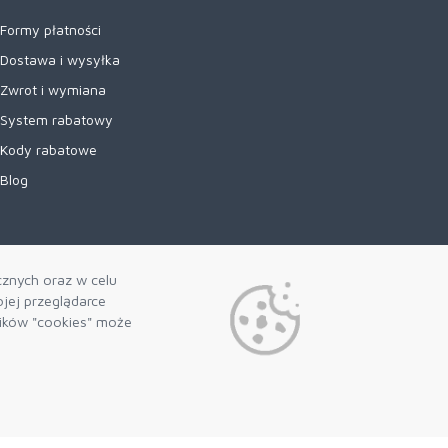
Formy płatności
Dostawa i wysyłka
Zwrot i wymiana
System rabatowy
Kody rabatowe
Blog
cznych oraz w celu
jej przeglądarce
lików "cookies" może