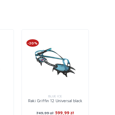
-20%
-20%
BLUE ICE
C
Raki Griffin 12 Universal black
Łącz
599,99 zł
749,99 zł