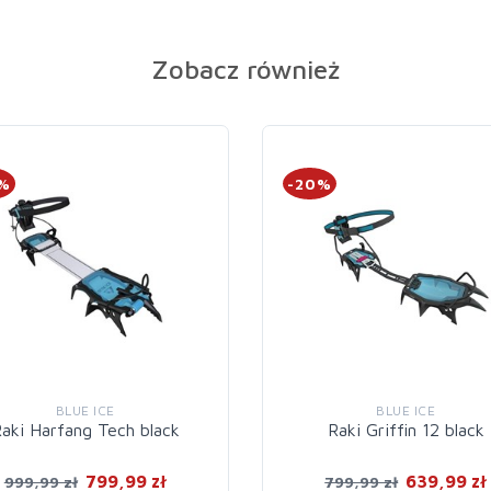
Zobacz również
0%
-20%
BLUE ICE
BLUE ICE
aki Harfang Tech black
Raki Griffin 12 black
799,99 zł
639,99 zł
999,99 zł
799,99 zł