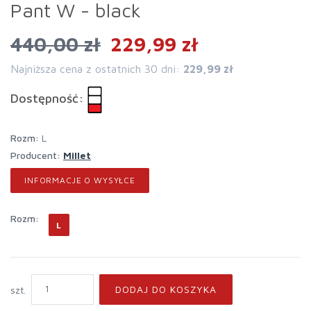
Pant W - black
440,00 zł
229,99 zł
Najniższa cena z ostatnich 30 dni:
229,99 zł
Dostępność:
rozm:
L
Producent:
Millet
INFORMACJE O WYSYŁCE
rozm:
L
DODAJ DO KOSZYKA
szt.