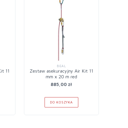
BEAL
it 11
Zestaw asekuracyjny Air Kit 11
Zestaw
mm x 20 m red
m
885,00 zł
DO KOSZYKA