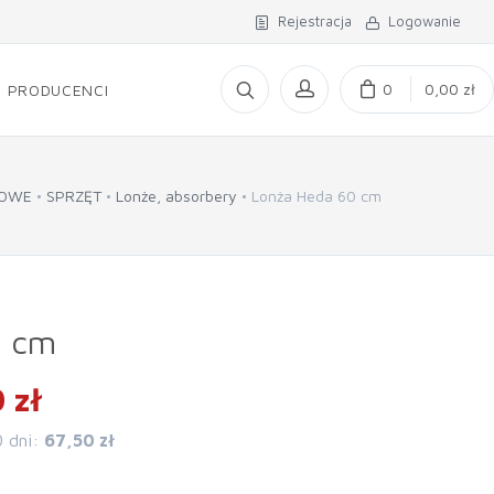
Rejestracja
Logowanie
0
0,00 zł
PRODUCENCI
IOWE
SPRZĘT
Lonże, absorbery
Lonża Heda 60 cm
0 cm
 zł
0 dni:
67,50 zł