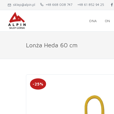
sklep@alpin.pl
+48 668 008 747
+48 61 852 94 25
ONA
ON
Lonża Heda 60 cm
-25%