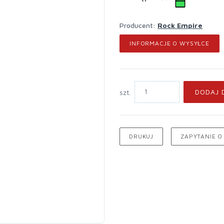
Producent:
Rock Empire
INFORMACJE O WYSYŁCE
DODAJ 
szt.
DRUKUJ
ZAPYTANIE O