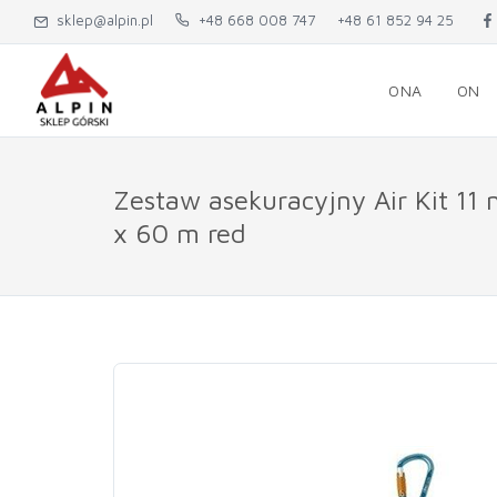
sklep@alpin.pl
+48 668 008 747
+48 61 852 94 25
ONA
ON
Zestaw asekuracyjny Air Kit 11
x 60 m red