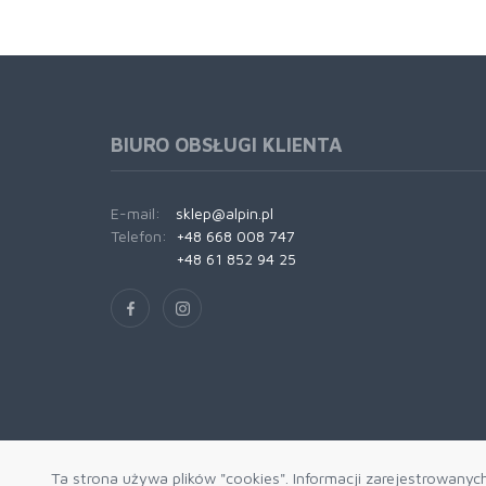
BIURO OBSŁUGI KLIENTA
E-mail:
sklep@alpin.pl
Telefon:
+48 668 008 747
+48 61 852 94 25
Ta strona używa plików "cookies". Informacji zarejestrowanyc