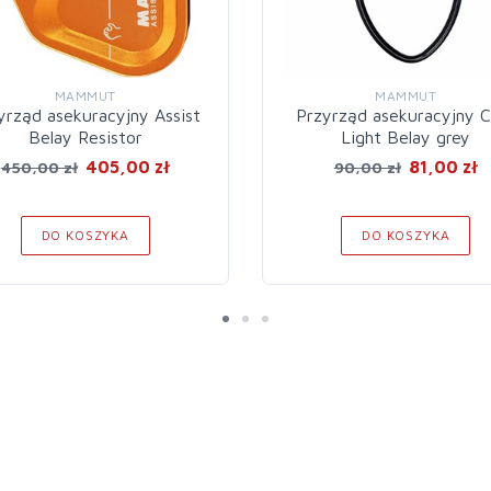
MAMMUT
MAMMUT
yrząd asekuracyjny Assist
Przyrząd asekuracyjny C
Belay Resistor
Light Belay grey
405,00 zł
81,00 zł
450,00 zł
90,00 zł
DO KOSZYKA
DO KOSZYKA