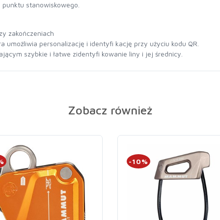
o punktu stanowiskowego.
rzy zakończeniach
a umożliwia personalizację i identyfi kację przy użyciu kodu QR.
ącym szybkie i łatwe zidentyfi kowanie liny i jej średnicy.
Zobacz również
%
-10%