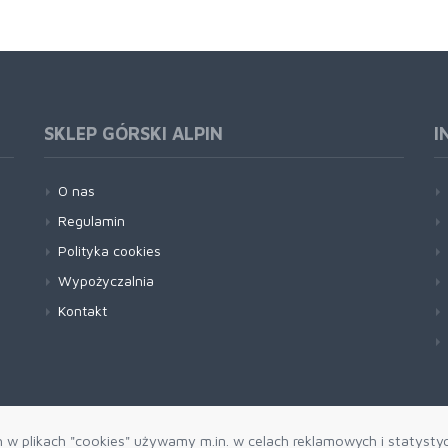
SKLEP GÓRSKI ALPIN
I
O nas
Regulamin
Polityka cookies
Wypożyczalnia
Kontakt
h w plikach "cookies" używamy m.in. w celach reklamowych i statysty