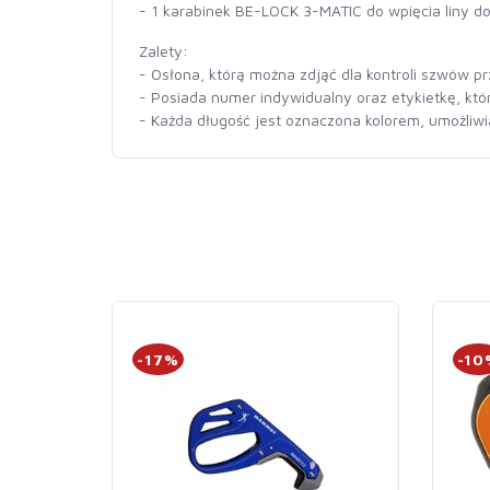
- 1 karabinek BE-LOCK 3-MATIC do wpięcia liny d
Zalety:
- Osłona, którą można zdjąć dla kontroli szwów p
- Posiada numer indywidualny oraz etykietkę, któr
- Każda długość jest oznaczona kolorem, umożliwiaj
-17%
-10