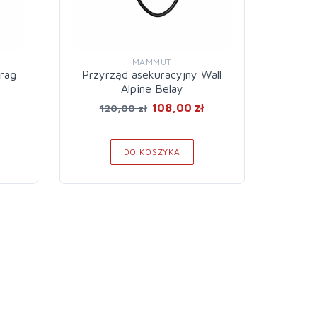
MAMMUT
rag
Przyrząd asekuracyjny Wall
Rol
Alpine Belay
108,00 zł
120,00 zł
3
DO KOSZYKA