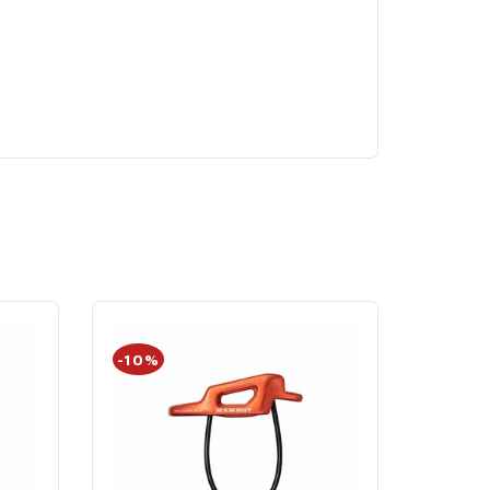
-10%
-20%