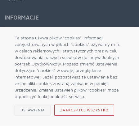
INFORMACJE
Formy płatności
Ta strona używa plików "cookies". Informacji
zarejestrowanych w plikach "cookies" używamy m.in.
Dostawa i wysyłka
w celach reklamowych i statystycznych oraz w celu
Zwrot i wymiana
dostosowania naszych serwisów do indywidualnych
System rabatowy
potrzeb Użytkowników. Możesz zmienić ustawienia
dotyczące "cookies" w swojej przeglądarce
Kody rabatowe
internetowej. Jeżeli pozostawisz te ustawienia bez
Blog
zmian pliki cookies zostaną zapisane w pamięci
urządzenia. Zmiana ustawień plików "cookies" może
ograniczyć funkcjonalność serwisu.
USTAWIENIA
ZAAKCEPTUJ WSZYSTKO