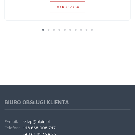
DO KOSZYKA
BIURO OBSŁUGI KLIENTA
E-mail:
sklep@alpin.pl
Telefon:
+48 668 008 747
+48 61 852 94 25