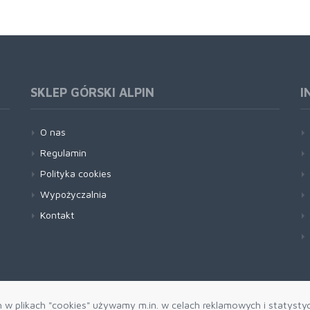
SKLEP GÓRSKI ALPIN
I
O nas
Regulamin
Polityka cookies
Wypożyczalnia
Kontakt
h w plikach "cookies" używamy m.in. w celach reklamowych i statysty