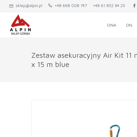
sklep@alpin.pl
+48 668 008 747
+48 61 852 94 25
ONA
ON
Zestaw asekuracyjny Air Kit 11
x 15 m blue