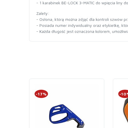
- 1 karabinek BE-LOCK 3-MATIC do wpięcia liny d
Zalety:
- Osłona, którą można zdjąć dla kontroli szwów p
- Posiada numer indywidualny oraz etykietkę, któr
- Każda długość jest oznaczona kolorem, umożliwiaj
-17%
-10