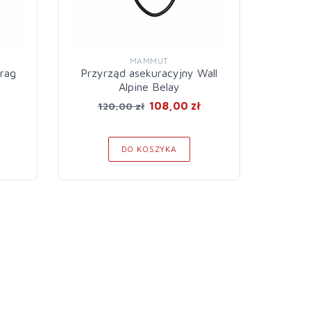
MAMMUT
rag
Przyrząd asekuracyjny Wall
Rol
Alpine Belay
108,00 zł
120,00 zł
3
DO KOSZYKA