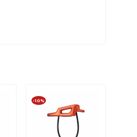
-10%
-20%