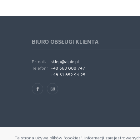
BIURO OBSŁUGI KLIENTA
E-mail:
sklep@alpin.pl
Telefon:
+48 668 008 747
+48 61 852 94 25
Ta strona używa plików "cookies". Informacji zarejestrowanyc