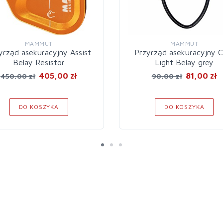
MAMMUT
MAMMUT
yrząd asekuracyjny Assist
Przyrząd asekuracyjny C
Belay Resistor
Light Belay grey
405,00 zł
81,00 zł
450,00 zł
90,00 zł
DO KOSZYKA
DO KOSZYKA