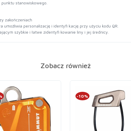
o punktu stanowiskowego.
rzy zakończeniach
a umożliwia personalizację i identyfi kację przy użyciu kodu QR.
ącym szybkie i łatwe zidentyfi kowanie liny i jej średnicy.
Zobacz również
%
-10%