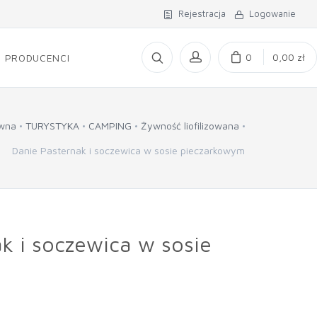
Rejestracja
Logowanie
0
0,00 zł
PRODUCENCI
ówna
TURYSTYKA
CAMPING
Żywność liofilizowana
Danie Pasternak i soczewica w sosie pieczarkowym
k i soczewica w sosie