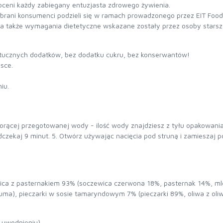
doceni każdy zabiegany entuzjasta zdrowego żywienia.
ybrani konsumenci podzieli się w ramach prowadzonego przez EIT Foo
i, a także wymagania dietetyczne wskazane zostały przez osoby starsz
ztucznych dodatków, bez dodatku cukru, bez konserwantów!
sce.
iu.
gorącej przegotowanej wody - ilość wody znajdziesz z tyłu opakowani
odczekaj 9 minut. 5. Otwórz używając nacięcia pod struną i zamieszaj
ica z pasternakiem 93% (soczewica czerwona 18%, pasternak 14%, mlek
kuma), pieczarki w sosie tamaryndowym 7% (pieczarki 89%, oliwa z oli
 uwodnieniu)