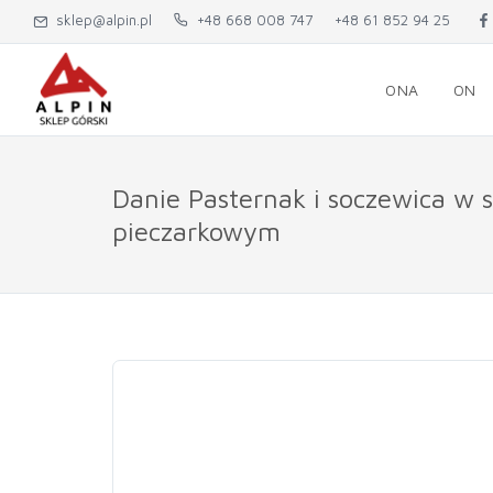
sklep@alpin.pl
+48 668 008 747
+48 61 852 94 25
ONA
ON
Danie Pasternak i soczewica w s
pieczarkowym