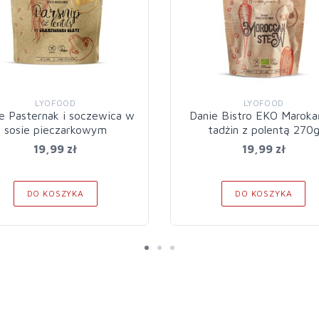
LYOFOOD
LYOFOOD
e Pasternak i soczewica w
Danie Bistro EKO Maroka
sosie pieczarkowym
tadżin z polentą 270
19,99 zł
19,99 zł
DO KOSZYKA
DO KOSZYKA