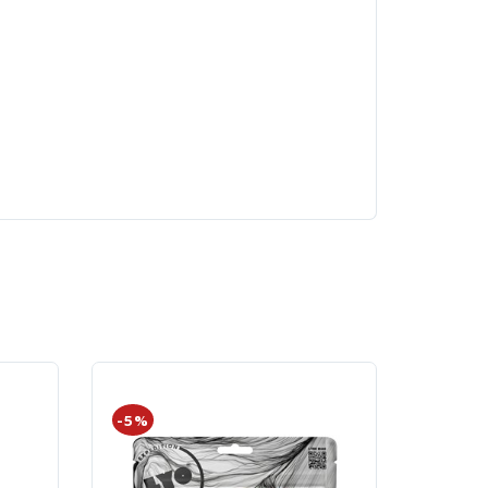
NOWO
-5%