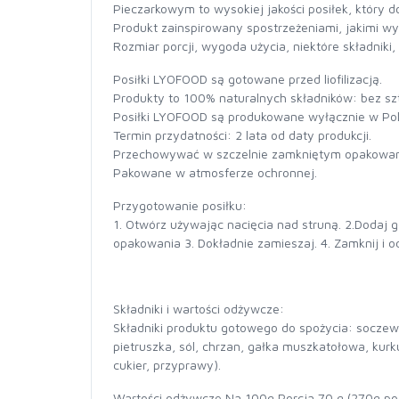
Pieczarkowym to wysokiej jakości posiłek, który 
Produkt zainspirowany spostrzeżeniami, jakimi w
Rozmiar porcji, wygoda użycia, niektóre składnik
Posiłki LYOFOOD są gotowane przed liofilizacją.
Produkty to 100% naturalnych składników: bez s
Posiłki LYOFOOD są produkowane wyłącznie w Pol
Termin przydatności: 2 lata od daty produkcji.
Przechowywać w szczelnie zamkniętym opakowan
Pakowane w atmosferze ochronnej.
Przygotowanie posiłku:
1. Otwórz używając nacięcia nad struną. 2.Dodaj 
opakowania 3. Dokładnie zamieszaj. 4. Zamknij i 
Składniki i wartości odżywcze:
Składniki produktu gotowego do spożycia: soczew
pietruszka, sól, chrzan, gałka muszkatołowa, kur
cukier, przyprawy).
Wartości odżywcze Na 100g Porcja 70 g (270g po