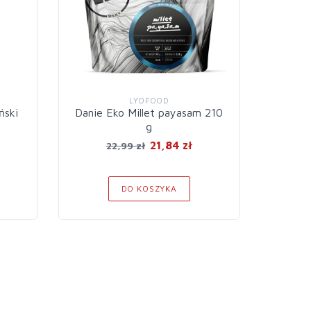
LYOFOOD
ński
Danie Eko Millet payasam 210
Dan
g
g
pomido
21,84 zł
22,99 zł
DO KOSZYKA