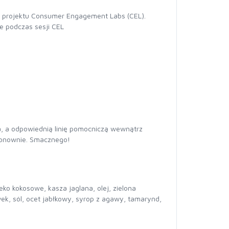
d projektu Consumer Engagement Labs (CEL).
e podczas sesji CEL
a, a odpowiednią linię pomocniczą wewnątrz
 ponownie. Smacznego!
o kokosowe, kasza jaglana, olej, zielona
wek, sól, ocet jabłkowy, syrop z agawy, tamarynd,