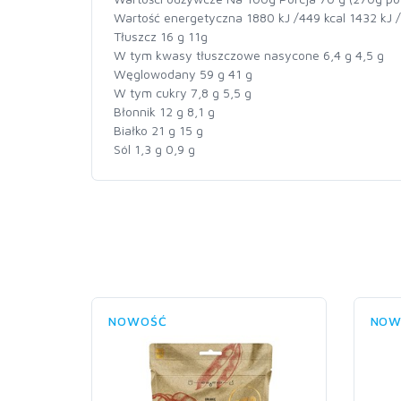
Wartość energetyczna 1880 kJ /449 kcal 1432 kJ /
Tłuszcz 16 g 11g
W tym kwasy tłuszczowe nasycone 6,4 g 4,5 g
Węglowodany 59 g 41 g
W tym cukry 7,8 g 5,5 g
Błonnik 12 g 8,1 g
Białko 21 g 15 g
Sól 1,3 g 0,9 g
NOWOŚĆ
NOW