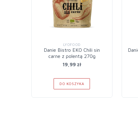
LYOFOOD
Danie Bistro EKO Chili sin
Dani
carne z polentą 270g
19,99 zł
DO KOSZYKA