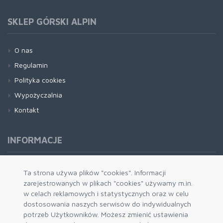
SKLEP GÓRSKI ALPIN
O nas
Regulamin
Polityka cookies
Wypożyczalnia
Kontakt
INFORMACJE
Formy płatności
Ta strona używa plików "cookies". Informacji
zarejestrowanych w plikach "cookies" używamy m.in.
Dostawa i wysyłka
w celach reklamowych i statystycznych oraz w celu
Zwrot i wymiana
dostosowania naszych serwisów do indywidualnych
System rabatowy
potrzeb Użytkowników. Możesz zmienić ustawienia