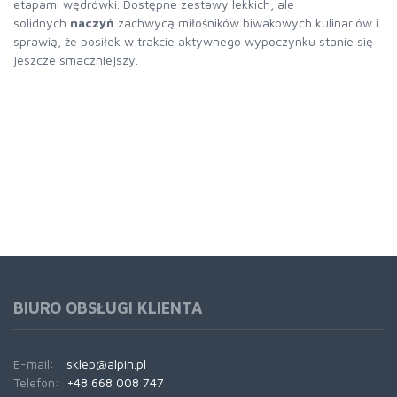
etapami wędrówki. Dostępne zestawy lekkich, ale
solidnych
naczyń
zachwycą miłośników biwakowych kulinariów i
sprawią, że posiłek w trakcie aktywnego wypoczynku stanie się
jeszcze smaczniejszy.
BIURO OBSŁUGI KLIENTA
E-mail:
sklep@alpin.pl
Telefon:
+48 668 008 747