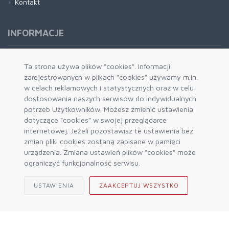
Kontakt
INFORMACJE
Formy płatności
Ta strona używa plików "cookies". Informacji
zarejestrowanych w plikach "cookies" używamy m.in.
Dostawa i wysyłka
w celach reklamowych i statystycznych oraz w celu
Zwrot i wymiana
dostosowania naszych serwisów do indywidualnych
System rabatowy
potrzeb Użytkowników. Możesz zmienić ustawienia
dotyczące "cookies" w swojej przeglądarce
Kody rabatowe
internetowej. Jeżeli pozostawisz te ustawienia bez
Blog
zmian pliki cookies zostaną zapisane w pamięci
urządzenia. Zmiana ustawień plików "cookies" może
ograniczyć funkcjonalność serwisu.
USTAWIENIA
ZAAKCEPTUJ WSZYSTKO