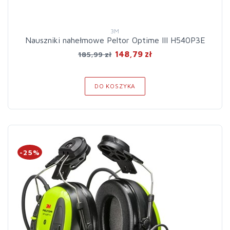
3M
Nauszniki nahełmowe Peltor Optime III H540P3E
148,79 zł
185,99 zł
DO KOSZYKA
-25%