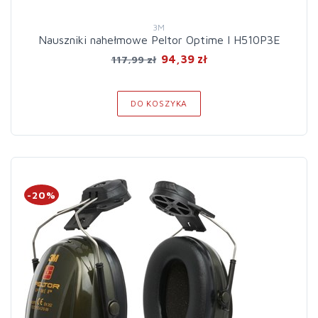
3M
Nauszniki nahełmowe Peltor Optime I H510P3E
94,39 zł
117,99 zł
DO KOSZYKA
-20%