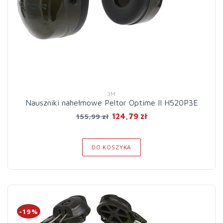
3M
Nauszniki nahełmowe Peltor Optime II H520P3E
124,79 zł
155,99 zł
DO KOSZYKA
-19%