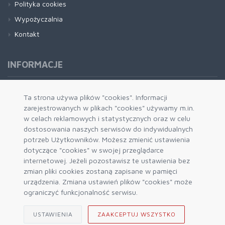
Polityka cookies
Wypożyczalnia
Kontakt
INFORMACJE
Formy płatności
Ta strona używa plików "cookies". Informacji
zarejestrowanych w plikach "cookies" używamy m.in.
Dostawa i wysyłka
w celach reklamowych i statystycznych oraz w celu
Zwrot i wymiana
dostosowania naszych serwisów do indywidualnych
System rabatowy
potrzeb Użytkowników. Możesz zmienić ustawienia
dotyczące "cookies" w swojej przeglądarce
Kody rabatowe
internetowej. Jeżeli pozostawisz te ustawienia bez
Blog
zmian pliki cookies zostaną zapisane w pamięci
urządzenia. Zmiana ustawień plików "cookies" może
ograniczyć funkcjonalność serwisu.
USTAWIENIA
ZAAKCEPTUJ WSZYSTKO