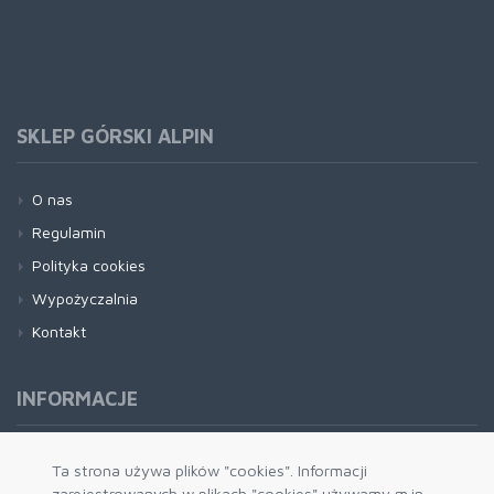
SKLEP GÓRSKI ALPIN
O nas
Regulamin
Polityka cookies
Wypożyczalnia
Kontakt
INFORMACJE
Formy płatności
Ta strona używa plików "cookies". Informacji
zarejestrowanych w plikach "cookies" używamy m.in.