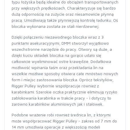
typu łożyska będą idealne do obciążeń transportowanych
przy większych prędkościach. Charakteryzuje się bardzo
dużą odpornością na zużycie oraz niesamowicie płynną
pracą. Umożliwiają także płynniejszą kontrolę ładunku. Oś
bloczka wykonana została ze stali nierdzewnej.
Dzięki połączeniu niezawodnego bloczka wraz z 3
punktami asekuracyjnymi, DMM stworzył wyjątkowo
wszechstronne narzędzie do pracy. Otwory są duże, a
dzięki kuciu okładek bloczka na gorąco udało się
całkowicie wyeliminować ostre krawędzie. Dodatkowa
możliwość wpinania taśm oraz przekładania lin na
wszelkie możliwe sposoby otwiera całe mnóstwo nowych
form i miejsc zastosowania bloczka. Oprócz tekstyliów,
Rigger Pulley wybornie współpracuje również z
karabinkami. Szerokie oczka praktycznie eliminują ryzyko
zablokowania karabinka w trakcie pracy - i dotyczy to
zarówno karabinków aluminiowych jak i stalówek.
Podobne wrażenie robi również średnica lin, z którymi
może współpracować Rigger Pulley - zakres od 7 mm do
14 mm umożliwia operacje z większością modeli