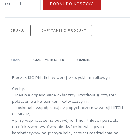
DODAJ DO KOSZYKA
szt.
DRUKUJ
ZAPYTANIE O PRODUKT
OPIS
SPECYFIKACJA
OPINIE
Bloczek ISC Phlotich w wersji z łożyskiem kulkowym.
Cechy:
- idealnie dopasowane okładziny umożliwiają "czyste"
połączenie z karabinkami kotwiczącymi,
- doskonale współpracuje z popychaczem w wersji HITCH
CLIMBER,
- przy wspinaczce na podwójnej linie, Phlotich pozwala
na efektywne wyrównanie dwóch kotwiczących
karabińczyków na jednym kole, zamiast rozdzielania na